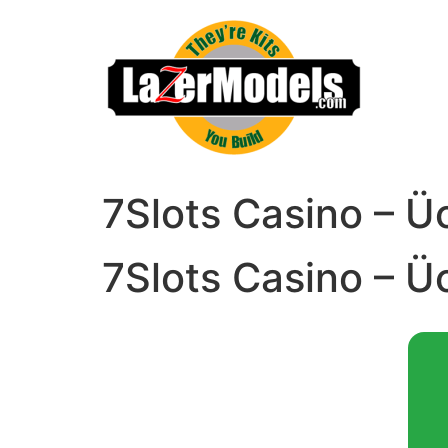
Skip
to
content
7Slots Casino – Ü
7Slots Casino – Ü