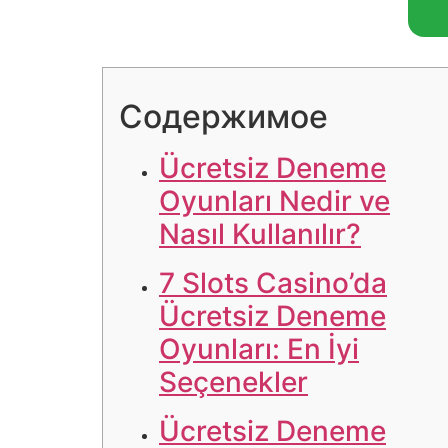
Содержимое
Ücretsiz Deneme
Oyunları Nedir ve
Nasıl Kullanılır?
7 Slots Casino’da
Ücretsiz Deneme
Oyunları: En İyi
Seçenekler
Ücretsiz Deneme