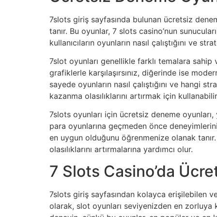
7slots giriş sayfasında bulunan ücretsiz dene
tanır. Bu oyunlar, 7 slots casino’nun sunucul
kullanıcıların oyunların nasıl çalıştığını ve str
7slot oyunları genellikle farklı temalara sahip 
grafiklerle karşılaşırsınız, diğerinde ise moder
sayede oyunların nasıl çalıştığını ve hangi st
kazanma olasılıklarını artırmak için kullanabilir
7slots oyunları için ücretsiz deneme oyunları, y
para oyunlarına geçmeden önce deneyimlerinizi 
en uygun olduğunu öğrenmenize olanak tanır. 
olasılıklarını artırmalarına yardımcı olur.
7 Slots Casino’da Ücre
7slots giriş sayfasından kolayca erişilebilen v
olarak, slot oyunları seviyenizden en zorluya 