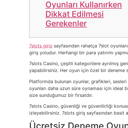
Oyunları Kullanırken
Dikkat Edilmesi
Gerekenler
7slots giriş
sayfasından rahatça 7slot oyunları
giriş yoludur. Herhangi bir para yatırımı yapmada
7slots Casino, çeşitli kategorilere ayrılmış g
yapabilirsiniz. Her oyun için özel bir deneme
Platformda bulunan oyunlar, grafikleri, sesleri
oyunları daha uzun süre oynaması için ideal b
size sunduğumuz bir fırsatdır.
7slots Casino, güvenliği ve güvenilirliği kon
izleyebilirsiniz. 7slots giriş sayfasından basit
Ücretsiz Deneme Oyunla