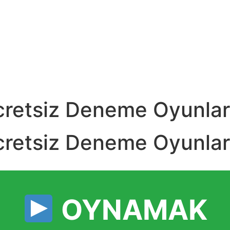
cretsiz Deneme Oyunlar
cretsiz Deneme Oyunlar
OYNAMAK