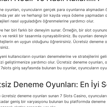
me oyunları, oyuncuların gerçek para oyunlarına alışmadan ö
arında yer alır ve herhangi bir kayda veya ödeme yapmadan o
atejileri nasıl uyguladığını öğrenmelerine yardımcı olur.
ve her biri farklı bir deneyim sunar. Örneğin, bir slot oyunun
n ve renkli bir tasarımla oynayabilirsiniz. Bu oyunları deneyim
ratejilerin en uygun olduğunu öğrenirsiniz. Ücretsiz deneme 
siniz.
eni kullanıcıların oyunları denemelerine ve stratejilerini gel
geliştirmenize yardımcı olur. Ücretsiz deneme oyunları, oyunl
7slots giriş sayfasında bulunan bu oyunlar, oyuncuların oyu
tsiz Deneme Oyunları: En İyi 
e ücretsiz deneme oyunları sunan 7 Slots Casino, oyuncuların 
kadar geniş bir varyasyonu bulunan bu platformda deneme oyun