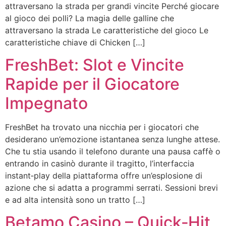
attraversano la strada per grandi vincite Perché giocare
al gioco dei polli? La magia delle galline che
attraversano la strada Le caratteristiche del gioco Le
caratteristiche chiave di Chicken […]
FreshBet: Slot e Vincite
Rapide per il Giocatore
Impegnato
FreshBet ha trovato una nicchia per i giocatori che
desiderano un’emozione istantanea senza lunghe attese.
Che tu stia usando il telefono durante una pausa caffè o
entrando in casinò durante il tragitto, l’interfaccia
instant‑play della piattaforma offre un’esplosione di
azione che si adatta a programmi serrati. Sessioni brevi
e ad alta intensità sono un tratto […]
Betamo Casino – Quick‑Hit