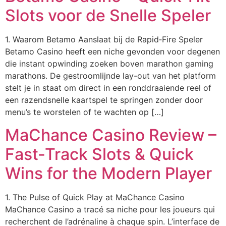
Slots voor de Snelle Speler
1. Waarom Betamo Aanslaat bij de Rapid‑Fire Speler
Betamo Casino heeft een niche gevonden voor degenen
die instant opwinding zoeken boven marathon gaming
marathons. De gestroomlijnde lay-out van het platform
stelt je in staat om direct in een ronddraaiende reel of
een razendsnelle kaartspel te springen zonder door
menu’s te worstelen of te wachten op […]
MaChance Casino Review –
Fast‑Track Slots & Quick
Wins for the Modern Player
1. The Pulse of Quick Play at MaChance Casino
MaChance Casino a tracé sa niche pour les joueurs qui
recherchent de l’adrénaline à chaque spin. L’interface de