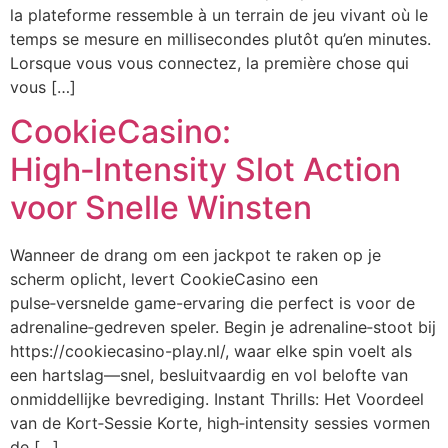
la plateforme ressemble à un terrain de jeu vivant où le
temps se mesure en millisecondes plutôt qu’en minutes.
Lorsque vous vous connectez, la première chose qui
vous […]
CookieCasino:
High‑Intensity Slot Action
voor Snelle Winsten
Wanneer de drang om een jackpot te raken op je
scherm oplicht, levert CookieCasino een
pulse‑versnelde game-ervaring die perfect is voor de
adrenaline‑gedreven speler. Begin je adrenaline‑stoot bij
https://cookiecasino-play.nl/, waar elke spin voelt als
een hartslag—snel, besluitvaardig en vol belofte van
onmiddellijke bevrediging. Instant Thrills: Het Voordeel
van de Kort‑Sessie Korte, high‑intensity sessies vormen
de […]