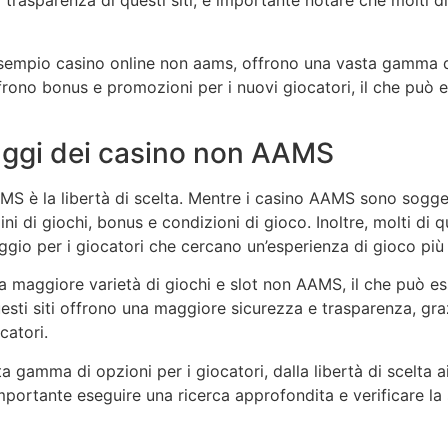
a trasparenza di questi siti, è importante notare che molti
sempio casino online non aams, offrono una vasta gamma di 
 offrono bonus e promozioni per i nuovi giocatori, il che pu
ntaggi dei casino non AAMS
MS è la libertà di scelta. Mentre i casino AAMS sono sogget
ni di giochi, bonus e condizioni di gioco. Inoltre, molti di 
ggio per i giocatori che cercano un’esperienza di gioco più
a maggiore varietà di giochi e slot non AAMS, il che può e
uesti siti offrono una maggiore sicurezza e trasparenza, gra
catori.
 gamma di opzioni per i giocatori, dalla libertà di scelta a
portante eseguire una ricerca approfondita e verificare la s