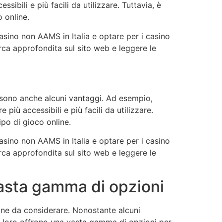
ibili e più facili da utilizzare. Tuttavia, è
 online.
 casino non AAMS in Italia e optare per i casino
erca approfondita sul sito web e leggere le
 sono anche alcuni vantaggi. Ad esempio,
più accessibili e più facili da utilizzare.
ipo di gioco online.
 casino non AAMS in Italia e optare per i casino
erca approfondita sul sito web e leggere le
vasta gamma di opzioni
ione da considerare. Nonostante alcuni