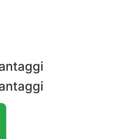
vantaggi
vantaggi