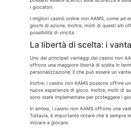
possano essere scettici sulla sicurezza e sull
i giocatori.
I migliori casinò online non AAMS, come ad e
giochi di azione. Inoltre, molti di questi siti
possibilità di vincita.
La libertà di scelta: i va
Uno dei principali vantaggi dei casino non AA
offrono una maggiore libertà di scelta in termi
personalizzazione, il che può essere un vanta
Inoltre, i casino non AAMS possono offrire un
nuove esperienze di gioco. Inoltre, molti di q
sono state implementate per proteggere i gio
In sintesi, i casino non AAMS offrono una vasta
Tuttavia, è importante notare che è sempre im
iniziare a giocare.