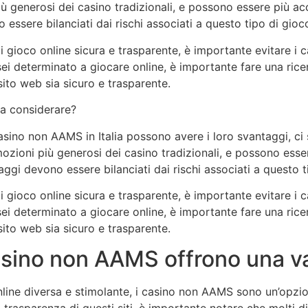
generosi dei casino tradizionali, e possono essere più access
ssere bilanciati dai rischi associati a questo tipo di gioco
a di gioco online sicura e trasparente, è importante evitare i
 sei determinato a giocare online, è importante fare una ric
 sito web sia sicuro e trasparente.
da considerare?
sino non AAMS in Italia possono avere i loro svantaggi, ci
zioni più generosi dei casino tradizionali, e possono essere 
ggi devono essere bilanciati dai rischi associati a questo t
a di gioco online sicura e trasparente, è importante evitare i
 sei determinato a giocare online, è importante fare una ric
 sito web sia sicuro e trasparente.
i casino non AAMS offrono una 
 online diversa e stimolante, i casino non AAMS sono un’opz