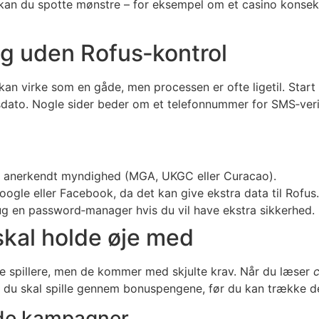
 kan du spotte mønstre – for eksempel om et casino konse
ig uden Rofus‑kontrol
 kan virke som en gåde, men processen er ofte ligetil. Sta
dato. Nogle sider beder om et telefonnummer for SMS‑veri
f en anerkendt myndighed (MGA, UKGC eller Curacao).
ogle eller Facebook, da det kan give ekstra data til Rofus.
ug en password‑manager hvis du vil have ekstra sikkerhed.
skal holde øje med
e spillere, men de kommer med skjulte krav. Når du læser
 du skal spille gennem bonuspengene, før du kan trække d
nde kampagner