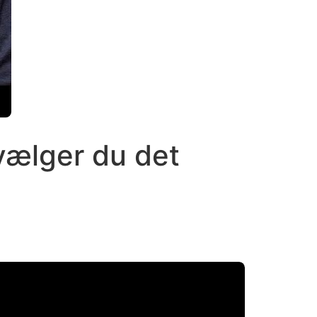
vælger du det