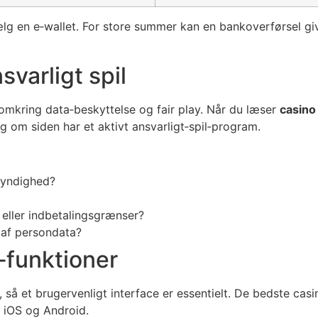
 vælg en e‑wallet. For store summer kan en bankoverførsel g
svarligt spil
r omkring data‑beskyttelse og fair play. Når du læser
casino
g om siden har et aktivt ansvarligt‑spil‑program.
myndighed?
 eller indbetalingsgrænser?
e af persondata?
‑funktioner
n, så et brugervenligt interface er essentielt. De bedste ca
 iOS og Android.