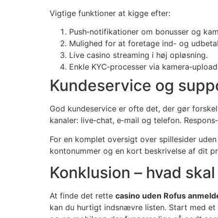
Vigtige funktioner at kigge efter:
Push‑notifikationer om bonusser og ka
Mulighed for at foretage ind- og udbetal
Live casino streaming i høj opløsning.
Enkle KYC‑processer via kamera‑upload
Kundeservice og suppo
God kundeservice er ofte det, der gør forskel
kanaler: live‑chat, e‑mail og telefon. Respons
For en komplet oversigt over spillesider ud
kontonummer og en kort beskrivelse af dit pro
Konklusion – hvad ska
At finde det rette
casino uden Rofus anmeld
kan du hurtigt indsnævre listen. Start med et