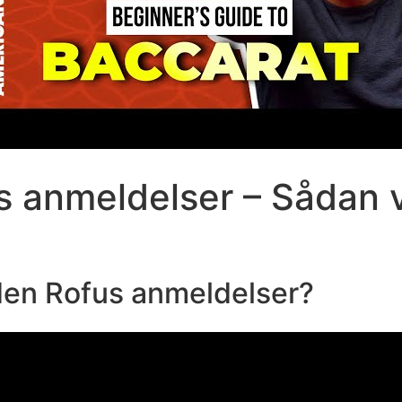
s anmeldelser – Sådan 
den Rofus anmeldelser?