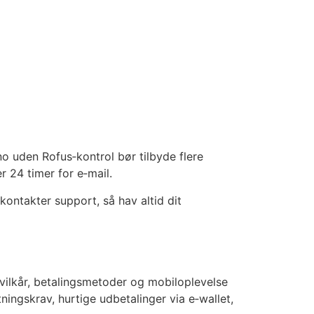
no uden Rofus‑kontrol bør tilbyde flere
r 24 timer for e‑mail.
 kontakter support, så hav altid dit
vilkår, betalingsmetoder og mobiloplevelse
ingskrav, hurtige udbetalinger via e‑wallet,