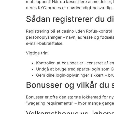
mobilappen? Når du læser flere anmeldelser,
deres KYC‑proces er unødvendigt besværlig.
Sådan registrerer du d
Registrering på et casino uden Rofus‑kontrol
personoplysninger – navn, adresse og fødsels
e‑mail‑bekræftelse.
Vigtige trin:
Kontroller, at casinoet er licenseret a
Undgå at bruge tredjeparts‑login som Go
Gem dine login‑oplysninger sikkert – br
Bonusser og vilkår du 
Bonusser er ofte den største lokkemad for ny
“wagering requirements” – hvor mange gange
Velkomstbonus vs. løbe