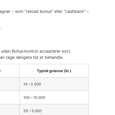
gner – som “reload bonus” eller “cashback” –
.
 uden Rofus‑kontrol accepterer kort,
n tage længere tid at behandle.
d
Typisk grænse (kr.)
10 – 5.000
100 – 10.000
20 – 3.000