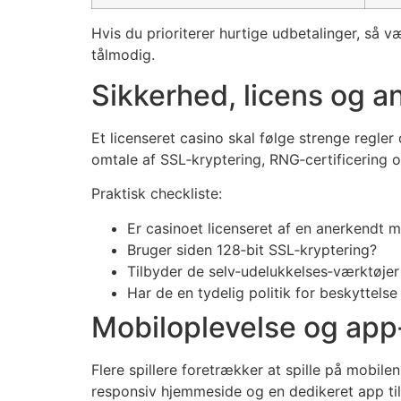
Hvis du prioriterer hurtige udbetalinger, så
tålmodig.
Sikkerhed, licens og an
Et licenseret casino skal følge strenge regle
omtale af SSL‑kryptering, RNG‑certificering o
Praktisk checkliste:
Er casinoet licenseret af en anerkendt 
Bruger siden 128‑bit SSL‑kryptering?
Tilbyder de selv‑udelukkelses‑værktøjer
Har de en tydelig politik for beskyttels
Mobiloplevelse og app
Flere spillere foretrækker at spille på mobile
responsiv hjemmeside og en dedikeret app til