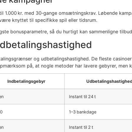
il 1.000 kr. med 30‑gange omsætningskrav. Løbende kampa
e knyttet til specifikke spil eller tidsrum.
tigste bonusparametre, så du hurtigt kan sammenligne tilbud
dbetalingshastighed
alingsgrænser og udbetalingshastighed. De fleste casinoer
pmærksom på, at nogle metoder har lavere gebyrer, men ka
Indbetalingsgebyr
Udbetalingshastighe
en
Instant til 24 t
50
1–3 bankdage
en
Instant til 2 t