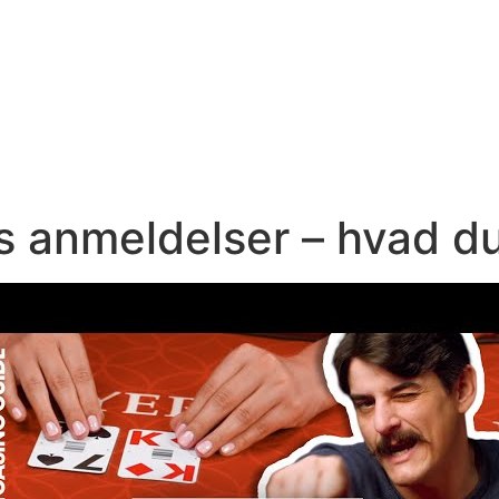
 anmeldelser – hvad du