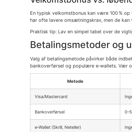
En typisk velkomstbonus kan være 100 % op t
har ofte lavere omsætningskrav, men de kan vær
Praktisk tip: Lav en simpel tabel over de vig
Betalingsmetoder og u
Valg af betalingsmetode påvirker både indbet
bankoverførsel og populære e‑wallets. Vær o
Metode
Visa/Mastercard
Ing
Bankoverførsel
0–
e‑Wallet (Skrill, Neteller)
Ing