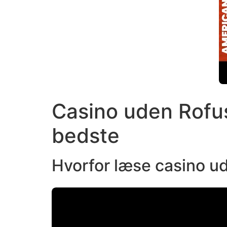
Casino uden Rofu
bedste
Hvorfor læse casino u