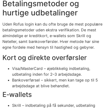
Betalingsmetoder og
hurtige udbetalinger
Uden Rofus login kan du ofte bruge de mest populære
betalingsmetoder uden ekstra verifikation. De mest
almindelige er kreditkort, e‑wallets som Skrill og
Neteller, samt bankoverførsler. Hver metode har sine
egne fordele med hensyn til hastighed og gebyrer.
Kort og direkte overførsler
Visa/MasterCard – øjeblikkelig indbetaling,
udbetaling inden for 2–3 arbejdsdage.
Bankoverførsel – sikkert, men kan tage op til 5
arbejdsdage at blive behandlet.
E‑wallets
Skrill – indbetaling på få sekunder, udbetaling