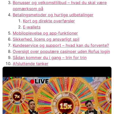
Bonusser og velkomsttilbud – hvad du skal være
opmærksom på
Betalingsmetoder og hurtige udbetalinger
Kort og direkte overførsler
E‑wallets
Mobiloplevelse og app‑funktioner
Sikkerhed, licens og ansvarligt spil
Kundeservice og support – hvad kan du forvente?
Oversigt over populære casinoer uden Rofus login
Sådan kommer du i gang – trin for trin
Afsluttende tanker