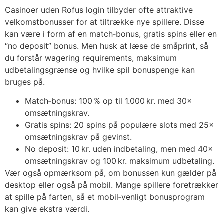
Casinoer uden Rofus login tilbyder ofte attraktive
velkomstbonusser for at tiltrække nye spillere. Disse
kan være i form af en match‑bonus, gratis spins eller en
“no deposit” bonus. Men husk at læse de småprint, så
du forstår wagering requirements, maksimum
udbetalingsgrænse og hvilke spil bonuspenge kan
bruges på.
Match‑bonus: 100 % op til 1.000 kr. med 30×
omsætningskrav.
Gratis spins: 20 spins på populære slots med 25×
omsætningskrav på gevinst.
No deposit: 10 kr. uden indbetaling, men med 40×
omsætningskrav og 100 kr. maksimum udbetaling.
Vær også opmærksom på, om bonussen kun gælder på
desktop eller også på mobil. Mange spillere foretrækker
at spille på farten, så et mobil‑venligt bonusprogram
kan give ekstra værdi.