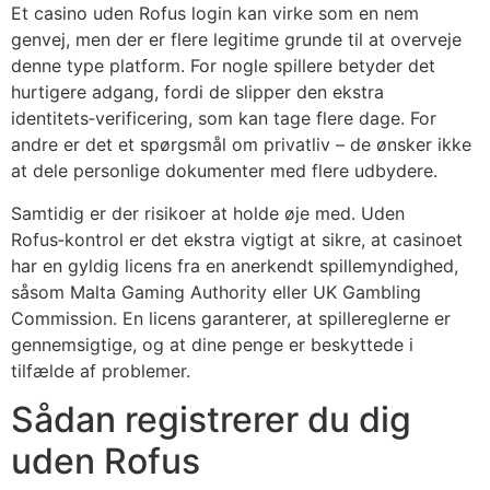
Et casino uden Rofus login kan virke som en nem
genvej, men der er flere legitime grunde til at overveje
denne type platform. For nogle spillere betyder det
hurtigere adgang, fordi de slipper den ekstra
identitets‑verificering, som kan tage flere dage. For
andre er det et spørgsmål om privatliv – de ønsker ikke
at dele personlige dokumenter med flere udbydere.
Samtidig er der risikoer at holde øje med. Uden
Rofus‑kontrol er det ekstra vigtigt at sikre, at casinoet
har en gyldig licens fra en anerkendt spillemyndighed,
såsom Malta Gaming Authority eller UK Gambling
Commission. En licens garanterer, at spillereglerne er
gennemsigtige, og at dine penge er beskyttede i
tilfælde af problemer.
Sådan registrerer du dig
uden Rofus