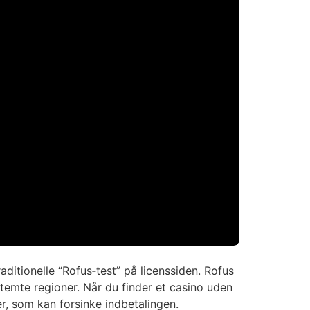
ditionelle “Rofus‑test” på licenssiden. Rofus
temte regioner. Når du finder et casino uden
er, som kan forsinke indbetalingen.