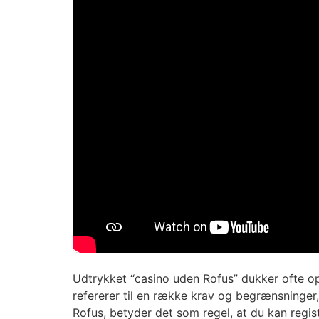
Udtrykket “casino uden Rofus” dukker ofte op 
refererer til en række krav og begrænsninger
Rofus, betyder det som regel, at du kan regis