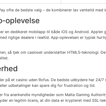
ePay ofte de bedste valg – de kombinerer lav ventetid med 
o‑oplevelse
er en dedikeret mobilapp til både iOS og Android. App’en gi
 med rigtige dealere i realtid. App‑oplevelsen er typisk hu
eren, så tjek om casinoet understøtter HTML5‑teknologi. Det
itet.
erhed
ler på et casino uden Rofus. De bedste udbydere har 24/7 su
ler udbetalinger kan spare dig for frustration og tid.
nser fra anerkendte myndigheder som Malta Gaming Authori
der en legitim licens, at din data er krypteret med SSL‑tek