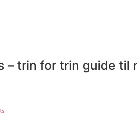
 trin for trin guide til 
ts