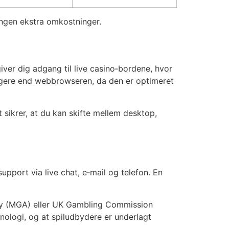
ingen ekstra omkostninger.
ver dig adgang til live casino‑bordene, hvor
rtigere end webbrowseren, da den er optimeret
 sikrer, at du kan skifte mellem desktop,
pport via live chat, e‑mail og telefon. En
ty (MGA) eller UK Gambling Commission
nologi, og at spiludbydere er underlagt