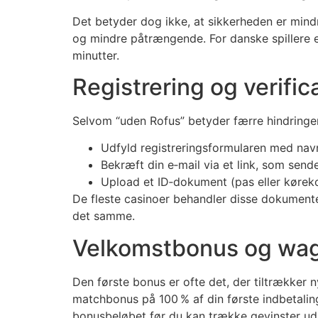
Det betyder dog ikke, at sikkerheden er mind
og mindre påtrængende. For danske spillere er d
minutter.
Registrering og verificat
Selvom “uden Rofus” betyder færre hindringer,
Udfyld registreringsformularen med nav
Bekræft din e‑mail via et link, som send
Upload et ID‑dokument (pas eller køreko
De fleste casinoer behandler disse dokumenter
det samme.
Velkomstbonus og wag
Den første bonus er ofte det, der tiltrækker 
matchbonus på 100 % af din første indbetali
bonusbeløbet før du kan trække gevinster ud