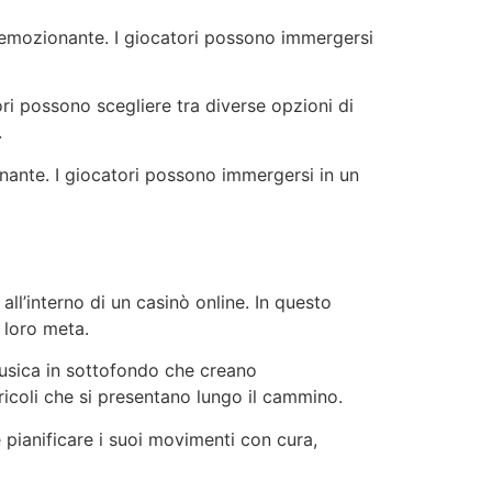
e emozionante. I giocatori possono immergersi
ori possono scegliere tra diverse opzioni di
.
nante. I giocatori possono immergersi in un
ll’interno di un casinò online. In questo
a loro meta.
 musica in sottofondo che creano
ericoli che si presentano lungo il cammino.
 pianificare i suoi movimenti con cura,