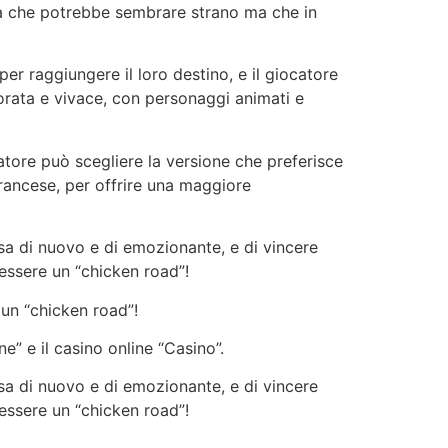
ema che potrebbe sembrare strano ma che in
er raggiungere il loro destino, e il giocatore
lorata e vivace, con personaggi animati e
catore può scegliere la versione che preferisce
il francese, per offrire una maggiore
osa di nuovo e di emozionante, e di vincere
essere un “chicken road”!
 un “chicken road”!
ne” e il casino online “Casino”.
osa di nuovo e di emozionante, e di vincere
essere un “chicken road”!