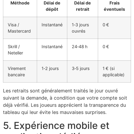
Méthode
Délai de
Délai de
Frais
dépôt
retrait
éventuels
Visa /
Instantané
1‑3 jours
0 €
Mastercard
ouvrés
Skrill /
Instantané
24‑48 h
0 €
Neteller
Virement
1‑2 jours
3‑5 jours
1 € (si
bancaire
applicable)
Les retraits sont généralement traités le jour ouvré
suivant la demande, à condition que votre compte soit
déjà vérifié. Les joueurs apprécient la transparence du
tableau qui leur évite les mauvaises surprises.
5. Expérience mobile et