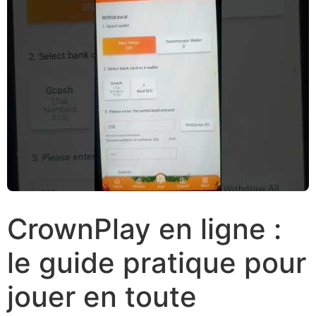
CrownPlay en ligne :
le guide pratique pour
jouer en toute