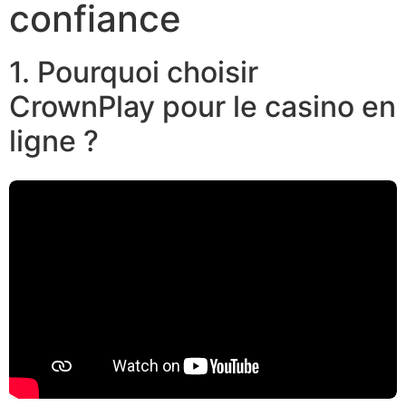
confiance
1. Pourquoi choisir
CrownPlay pour le casino en
ligne ?