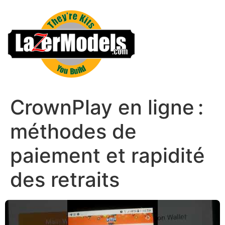
Skip
to
content
CrownPlay en ligne :
méthodes de
paiement et rapidité
des retraits