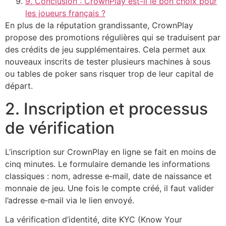
9. Conclusion : CrownPlay est-il le bon choix pour
les joueurs français ?
En plus de la réputation grandissante, CrownPlay
propose des promotions régulières qui se traduisent par
des crédits de jeu supplémentaires. Cela permet aux
nouveaux inscrits de tester plusieurs machines à sous
ou tables de poker sans risquer trop de leur capital de
départ.
2. Inscription et processus
de vérification
L’inscription sur CrownPlay en ligne se fait en moins de
cinq minutes. Le formulaire demande les informations
classiques : nom, adresse e‑mail, date de naissance et
monnaie de jeu. Une fois le compte créé, il faut valider
l’adresse e‑mail via le lien envoyé.
La vérification d’identité, dite KYC (Know Your