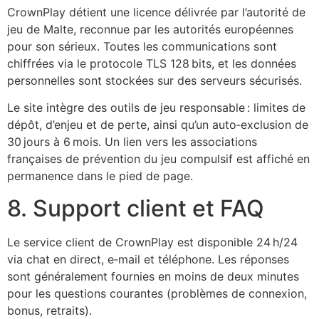
CrownPlay détient une licence délivrée par l’autorité de
jeu de Malte, reconnue par les autorités européennes
pour son sérieux. Toutes les communications sont
chiffrées via le protocole TLS 128 bits, et les données
personnelles sont stockées sur des serveurs sécurisés.
Le site intègre des outils de jeu responsable : limites de
dépôt, d’enjeu et de perte, ainsi qu’un auto‑exclusion de
30 jours à 6 mois. Un lien vers les associations
françaises de prévention du jeu compulsif est affiché en
permanence dans le pied de page.
8. Support client et FAQ
Le service client de CrownPlay est disponible 24 h/24
via chat en direct, e‑mail et téléphone. Les réponses
sont généralement fournies en moins de deux minutes
pour les questions courantes (problèmes de connexion,
bonus, retraits).