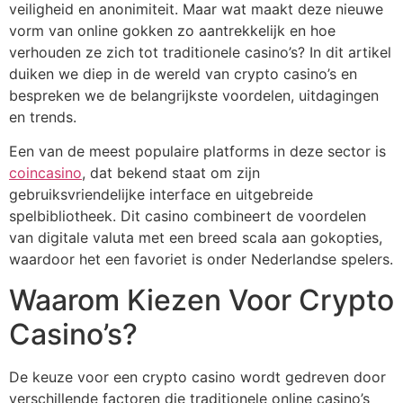
veiligheid en anonimiteit. Maar wat maakt deze nieuwe
vorm van online gokken zo aantrekkelijk en hoe
verhouden ze zich tot traditionele casino’s? In dit artikel
duiken we diep in de wereld van crypto casino’s en
bespreken we de belangrijkste voordelen, uitdagingen
en trends.
Een van de meest populaire platforms in deze sector is
coincasino
, dat bekend staat om zijn
gebruiksvriendelijke interface en uitgebreide
spelbibliotheek. Dit casino combineert de voordelen
van digitale valuta met een breed scala aan gokopties,
waardoor het een favoriet is onder Nederlandse spelers.
Waarom Kiezen Voor Crypto
Casino’s?
De keuze voor een crypto casino wordt gedreven door
verschillende factoren die traditionele online casino’s