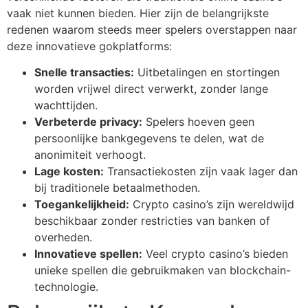
vaak niet kunnen bieden. Hier zijn de belangrijkste
redenen waarom steeds meer spelers overstappen naar
deze innovatieve gokplatforms:
Snelle transacties:
Uitbetalingen en stortingen
worden vrijwel direct verwerkt, zonder lange
wachttijden.
Verbeterde privacy:
Spelers hoeven geen
persoonlijke bankgegevens te delen, wat de
anonimiteit verhoogt.
Lage kosten:
Transactiekosten zijn vaak lager dan
bij traditionele betaalmethoden.
Toegankelijkheid:
Crypto casino’s zijn wereldwijd
beschikbaar zonder restricties van banken of
overheden.
Innovatieve spellen:
Veel crypto casino’s bieden
unieke spellen die gebruikmaken van blockchain-
technologie.