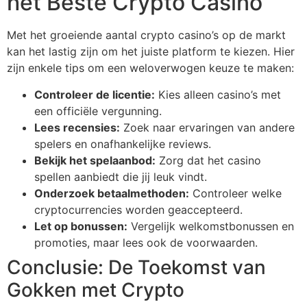
het Beste Crypto Casino
Met het groeiende aantal crypto casino’s op de markt
kan het lastig zijn om het juiste platform te kiezen. Hier
zijn enkele tips om een weloverwogen keuze te maken:
Controleer de licentie:
Kies alleen casino’s met
een officiële vergunning.
Lees recensies:
Zoek naar ervaringen van andere
spelers en onafhankelijke reviews.
Bekijk het spelaanbod:
Zorg dat het casino
spellen aanbiedt die jij leuk vindt.
Onderzoek betaalmethoden:
Controleer welke
cryptocurrencies worden geaccepteerd.
Let op bonussen:
Vergelijk welkomstbonussen en
promoties, maar lees ook de voorwaarden.
Conclusie: De Toekomst van
Gokken met Crypto