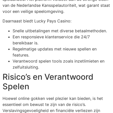
van de Nederlandse Kansspelautoriteit, wat garant staat
voor een veilige speelomgeving.
Daarnaast biedt Lucky Pays Casino:
Snelle uitbetalingen met diverse betaalmethoden.
Een responsieve klantenservice die 24/7
bereikbaar is.
Regelmatige updates met nieuwe spellen en
features.
Verantwoord spelen tools zoals inzetlimieten en
zelfuitsluiting.
Risico’s en Verantwoord
Spelen
Hoewel online gokken veel plezier kan bieden, is het
essentieel om bewust te zijn van de risico’s.
Verslavingsgevoeligheid en financiële verliezen zijn