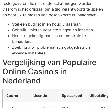
reële gevaren die niet onderschat mogen worden.
Daarom is het cruciaal om altijd verantwoord te spelen
en gebruik te maken van beschikbare hulpmiddelen.
Stel een budget in en houd u daaraan.
Gebruik limieten voor stortingen en inzetten.
Neem regelmatig pauzes om controle te
behouden.
Zoek hulp bij problematisch gokgedrag via
erkende instanties.
Vergelijking van Populaire
Online Casino’s in
Nederland
Casino
Licentie
Spelaanbod
Uitbetalin