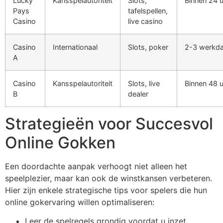
Lucky
Kansspelautoriteit
Slots,
Binnen 24 u
Pays
tafelspellen,
Casino
live casino
Casino
Internationaal
Slots, poker
2-3 werkd
A
Casino
Kansspelautoriteit
Slots, live
Binnen 48 u
B
dealer
Strategieën voor Succesvol
Online Gokken
Een doordachte aanpak verhoogt niet alleen het
speelplezier, maar kan ook de winstkansen verbeteren.
Hier zijn enkele strategische tips voor spelers die hun
online gokervaring willen optimaliseren:
Leer de spelregels grondig voordat u inzet.