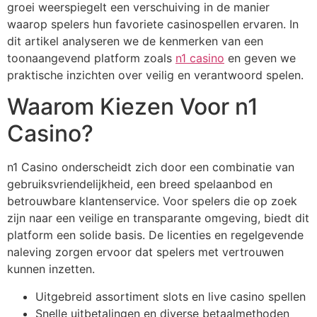
groei weerspiegelt een verschuiving in de manier
waarop spelers hun favoriete casinospellen ervaren. In
dit artikel analyseren we de kenmerken van een
toonaangevend platform zoals
n1 casino
en geven we
praktische inzichten over veilig en verantwoord spelen.
Waarom Kiezen Voor n1
Casino?
n1 Casino onderscheidt zich door een combinatie van
gebruiksvriendelijkheid, een breed spelaanbod en
betrouwbare klantenservice. Voor spelers die op zoek
zijn naar een veilige en transparante omgeving, biedt dit
platform een solide basis. De licenties en regelgevende
naleving zorgen ervoor dat spelers met vertrouwen
kunnen inzetten.
Uitgebreid assortiment slots en live casino spellen
Snelle uitbetalingen en diverse betaalmethoden