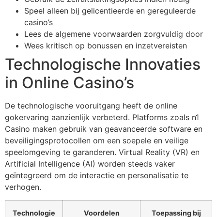
Speel alleen bij gelicentieerde en gereguleerde
casino’s
Lees de algemene voorwaarden zorgvuldig door
Wees kritisch op bonussen en inzetvereisten
Technologische Innovaties
in Online Casino’s
De technologische vooruitgang heeft de online
gokervaring aanzienlijk verbeterd. Platforms zoals n1
Casino maken gebruik van geavanceerde software en
beveiligingsprotocollen om een soepele en veilige
speelomgeving te garanderen. Virtual Reality (VR) en
Artificial Intelligence (AI) worden steeds vaker
geïntegreerd om de interactie en personalisatie te
verhogen.
Technologie
Voordelen
Toepassing bij