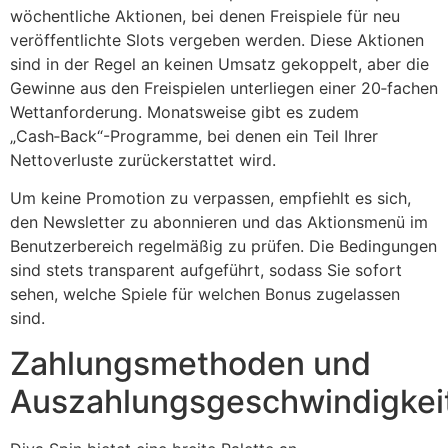
wöchentliche Aktionen, bei denen Freispiele für neu
veröffentlichte Slots vergeben werden. Diese Aktionen
sind in der Regel an keinen Umsatz gekoppelt, aber die
Gewinne aus den Freispielen unterliegen einer 20‑fachen
Wettanforderung. Monatsweise gibt es zudem
„Cash‑Back“-Programme, bei denen ein Teil Ihrer
Nettoverluste zurückerstattet wird.
Um keine Promotion zu verpassen, empfiehlt es sich,
den Newsletter zu abonnieren und das Aktionsmenü im
Benutzerbereich regelmäßig zu prüfen. Die Bedingungen
sind stets transparent aufgeführt, sodass Sie sofort
sehen, welche Spiele für welchen Bonus zugelassen
sind.
Zahlungsmethoden und
Auszahlungsgeschwindigkei