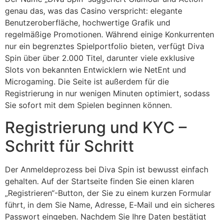
genau das, was das Casino verspricht: elegante
Benutzeroberfläche, hochwertige Grafik und
regelmäßige Promotionen. Während einige Konkurrenten
nur ein begrenztes Spielportfolio bieten, verfügt Diva
Spin über über 2.000 Titel, darunter viele exklusive
Slots von bekannten Entwicklern wie NetEnt und
Microgaming. Die Seite ist außerdem für die
Registrierung in nur wenigen Minuten optimiert, sodass
Sie sofort mit dem Spielen beginnen können.
Registrierung und KYC –
Schritt für Schritt
Der Anmeldeprozess bei Diva Spin ist bewusst einfach
gehalten. Auf der Startseite finden Sie einen klaren
„Registrieren“-Button, der Sie zu einem kurzen Formular
führt, in dem Sie Name, Adresse, E‑Mail und ein sicheres
Passwort eingeben. Nachdem Sie Ihre Daten bestätigt