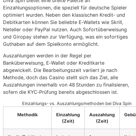
Diva Spin bietet eine breite Palette an
Einzahlungsoptionen, die speziell für deutsche Spieler
optimiert wurden. Neben den klassischen Kredit‑ und
Debitkarten können Sie beliebte E‑Wallets wie Skrill,
Neteller oder PayPal nutzen. Auch Sofortüberweisung
und Giropay stehen zur Verfügung, was ein sofortiges
Guthaben auf dem Spielkonto ermöglicht.
Auszahlungen werden in der Regel per
Banküberweisung, E‑Wallet oder Kreditkarte
abgewickelt. Die Bearbeitungszeit variiert je nach
Methode, doch das Casino stellt sich das Ziel, alle
Auszahlungen innerhalb von 48 Stunden zu finalisieren,
sofern die KYC‑Prüfung bereits abgeschlossen ist.
Einzahlungs‑ vs. Auszahlungsmethoden bei Diva Spin
Methodik
Einzahlung
Auszahlung
Gebü
(Zeit)
(Zeit)