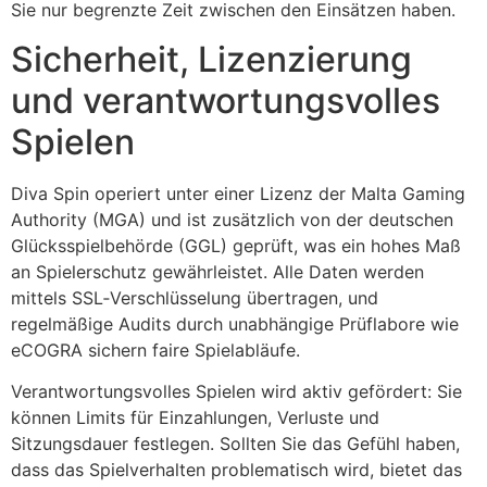
Sie nur begrenzte Zeit zwischen den Einsätzen haben.
Sicherheit, Lizenzierung
und verantwortungsvolles
Spielen
Diva Spin operiert unter einer Lizenz der Malta Gaming
Authority (MGA) und ist zusätzlich von der deutschen
Glücksspielbehörde (GGL) geprüft, was ein hohes Maß
an Spielerschutz gewährleistet. Alle Daten werden
mittels SSL‑Verschlüsselung übertragen, und
regelmäßige Audits durch unabhängige Prüflabore wie
eCOGRA sichern faire Spielabläufe.
Verantwortungsvolles Spielen wird aktiv gefördert: Sie
können Limits für Einzahlungen, Verluste und
Sitzungsdauer festlegen. Sollten Sie das Gefühl haben,
dass das Spielverhalten problematisch wird, bietet das