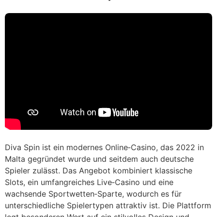
Diva Spin ist ein modernes Online‑Casino, das 2022 in
Malta gegründet wurde und seitdem auch deutsche
Spieler zulässt. Das Angebot kombiniert klassische
Slots, ein umfangreiches Live‑Casino und eine
wachsende Sportwetten‑Sparte, wodurch es für
unterschiedliche Spielertypen attraktiv ist. Die Plattform
legt besonderen Wert auf ein stilvolles Design und