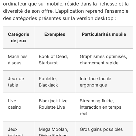
ordinateur que sur mobile, réside dans la richesse et la
diversité de son offre. L’application reprend l’ensemble
des catégories présentes sur la version desktop :
Catégorie
Exemples
Particularités mobile
de jeux
Machines
Book of Dead,
Graphismes optimisés,
à sous
Starburst
chargement rapide
Jeux de
Roulette,
Interface tactile
table
Blackjack
ergonomique
Live
Blackjack Live,
Streaming fluide,
casino
Roulette Live
interaction en temps
réel
Jeux
Mega Moolah,
Gros gains possibles
jackpot
Divine Fortune