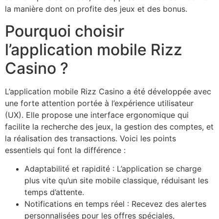
la manière dont on profite des jeux et des bonus.
Pourquoi choisir
l’application mobile Rizz
Casino ?
L’application mobile Rizz Casino a été développée avec
une forte attention portée à l’expérience utilisateur
(UX). Elle propose une interface ergonomique qui
facilite la recherche des jeux, la gestion des comptes, et
la réalisation des transactions. Voici les points
essentiels qui font la différence :
Adaptabilité et rapidité : L’application se charge
plus vite qu’un site mobile classique, réduisant les
temps d’attente.
Notifications en temps réel : Recevez des alertes
personnalisées pour les offres spéciales,