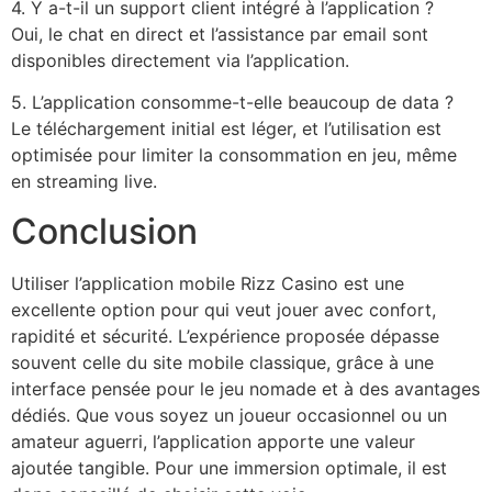
4. Y a-t-il un support client intégré à l’application ?
Oui, le chat en direct et l’assistance par email sont
disponibles directement via l’application.
5. L’application consomme-t-elle beaucoup de data ?
Le téléchargement initial est léger, et l’utilisation est
optimisée pour limiter la consommation en jeu, même
en streaming live.
Conclusion
Utiliser l’application mobile Rizz Casino est une
excellente option pour qui veut jouer avec confort,
rapidité et sécurité. L’expérience proposée dépasse
souvent celle du site mobile classique, grâce à une
interface pensée pour le jeu nomade et à des avantages
dédiés. Que vous soyez un joueur occasionnel ou un
amateur aguerri, l’application apporte une valeur
ajoutée tangible. Pour une immersion optimale, il est