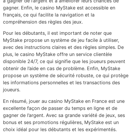
à gagner de l’argent et à améliorer leurs chances de
gagner. Enfin, le casino MyStake est accessible en
français, ce qui facilite la navigation et la
compréhension des règles des jeux.
Pour les débutants, il est important de noter que
MyStake propose un système de jeu facile à utiliser,
avec des instructions claires et des règles simples. De
plus, le casino MyStake offre un service clientèle
disponible 24/7, ce qui signifie que les joueurs peuvent
obtenir de l’aide en cas de problème. Enfin, MyStake
propose un système de sécurité robuste, ce qui protège
les informations personnelles et les transactions des
joueurs.
En résumé, jouer au casino MyStake en France est une
excellente façon de passer du temps en ligne et de
gagner de l’argent. Avec sa grande variété de jeux, ses
bonus et ses promotions régulières, MyStake est un
choix idéal pour les débutants et les expérimentés.