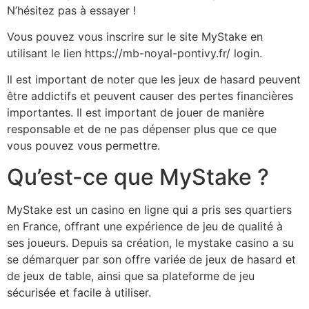
N’hésitez pas à essayer !
Vous pouvez vous inscrire sur le site MyStake en
utilisant le lien https://mb-noyal-pontivy.fr/ login.
Il est important de noter que les jeux de hasard peuvent
être addictifs et peuvent causer des pertes financières
importantes. Il est important de jouer de manière
responsable et de ne pas dépenser plus que ce que
vous pouvez vous permettre.
Qu’est-ce que MyStake ?
MyStake est un casino en ligne qui a pris ses quartiers
en France, offrant une expérience de jeu de qualité à
ses joueurs. Depuis sa création, le mystake casino a su
se démarquer par son offre variée de jeux de hasard et
de jeux de table, ainsi que sa plateforme de jeu
sécurisée et facile à utiliser.