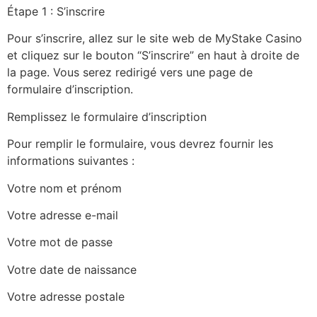
Étape 1 : S’inscrire
Pour s’inscrire, allez sur le site web de MyStake Casino
et cliquez sur le bouton “S’inscrire” en haut à droite de
la page. Vous serez redirigé vers une page de
formulaire d’inscription.
Remplissez le formulaire d’inscription
Pour remplir le formulaire, vous devrez fournir les
informations suivantes :
Votre nom et prénom
Votre adresse e-mail
Votre mot de passe
Votre date de naissance
Votre adresse postale