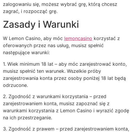
zalogowaniu się, możesz wybrać grę, którą chcesz
zagrać, i rozpocząć grę.
Zasady i Warunki
W Lemon Casino, aby móc
lemoncasino
korzystać z
oferowanych przez nas usług, musisz spełnić
następujące warunki:
1. Wiek minimum 18 lat – aby móc zarejestrować konto,
musisz spełnić ten warunek. Wszelkie próby
zarejestrowania konta przez osoby poniżej 18 lat będą
odrzucone.
2. Zgodność z warunkami korzystania – przed
zarejestrowaniem konta, musisz zapoznać się z
warunkami korzystania z Lemon Casino i wyrazić zgodę
na ich przestrzeganie.
3. Zgodność z prawem – przed zarejestrowaniem konta,