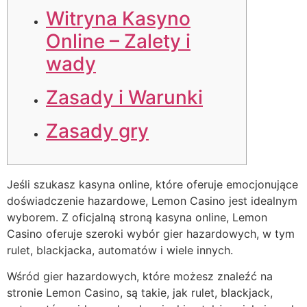
Witryna Kasyno
Online – Zalety i
wady
Zasady i Warunki
Zasady gry
Jeśli szukasz kasyna online, które oferuje emocjonujące
doświadczenie hazardowe, Lemon Casino jest idealnym
wyborem. Z oficjalną stroną kasyna online, Lemon
Casino oferuje szeroki wybór gier hazardowych, w tym
rulet, blackjacka, automatów i wiele innych.
Wśród gier hazardowych, które możesz znaleźć na
stronie Lemon Casino, są takie, jak rulet, blackjack,