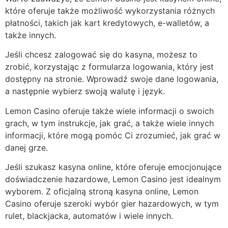
które oferuje także możliwość wykorzystania różnych
płatności, takich jak kart kredytowych, e-walletów, a
także innych.
Jeśli chcesz zalogować się do kasyna, możesz to
zrobić, korzystając z formularza logowania, który jest
dostępny na stronie. Wprowadź swoje dane logowania,
a następnie wybierz swoją walutę i język.
Lemon Casino oferuje także wiele informacji o swoich
grach, w tym instrukcje, jak grać, a także wiele innych
informacji, które mogą pomóc Ci zrozumieć, jak grać w
danej grze.
Jeśli szukasz kasyna online, które oferuje emocjonujące
doświadczenie hazardowe, Lemon Casino jest idealnym
wyborem. Z oficjalną stroną kasyna online, Lemon
Casino oferuje szeroki wybór gier hazardowych, w tym
rulet, blackjacka, automatów i wiele innych.