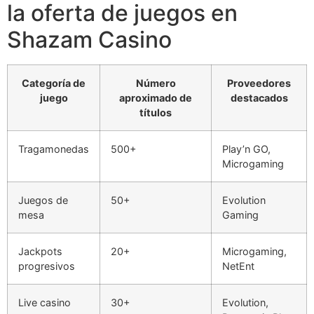
la oferta de juegos en
Shazam Casino
Categoría de
Número
Proveedores
juego
aproximado de
destacados
títulos
Tragamonedas
500+
Play’n GO,
Microgaming
Juegos de
50+
Evolution
mesa
Gaming
Jackpots
20+
Microgaming,
progresivos
NetEnt
Live casino
30+
Evolution,