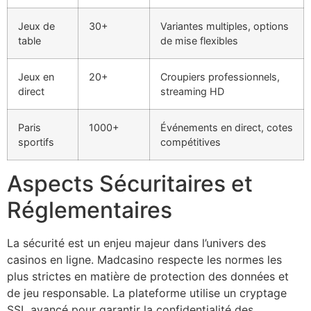
Jeux de
30+
Variantes multiples, options
table
de mise flexibles
Jeux en
20+
Croupiers professionnels,
direct
streaming HD
Paris
1000+
Événements en direct, cotes
sportifs
compétitives
Aspects Sécuritaires et
Réglementaires
La sécurité est un enjeu majeur dans l’univers des
casinos en ligne. Madcasino respecte les normes les
plus strictes en matière de protection des données et
de jeu responsable. La plateforme utilise un cryptage
SSL avancé pour garantir la confidentialité des