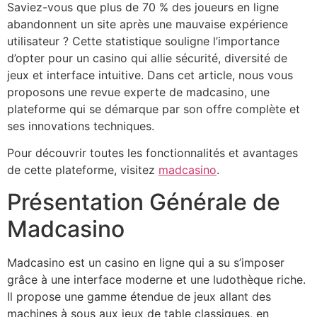
Saviez-vous que plus de 70 % des joueurs en ligne
abandonnent un site après une mauvaise expérience
utilisateur ? Cette statistique souligne l’importance
d’opter pour un casino qui allie sécurité, diversité de
jeux et interface intuitive. Dans cet article, nous vous
proposons une revue experte de madcasino, une
plateforme qui se démarque par son offre complète et
ses innovations techniques.
Pour découvrir toutes les fonctionnalités et avantages
de cette plateforme, visitez
madcasino
.
Présentation Générale de
Madcasino
Madcasino est un casino en ligne qui a su s’imposer
grâce à une interface moderne et une ludothèque riche.
Il propose une gamme étendue de jeux allant des
machines à sous aux jeux de table classiques, en