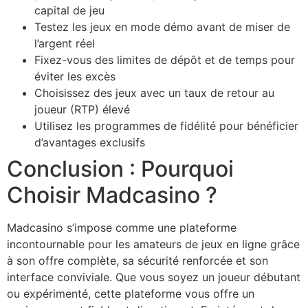
capital de jeu
Testez les jeux en mode démo avant de miser de
l’argent réel
Fixez-vous des limites de dépôt et de temps pour
éviter les excès
Choisissez des jeux avec un taux de retour au
joueur (RTP) élevé
Utilisez les programmes de fidélité pour bénéficier
d’avantages exclusifs
Conclusion : Pourquoi
Choisir Madcasino ?
Madcasino s’impose comme une plateforme
incontournable pour les amateurs de jeux en ligne grâce
à son offre complète, sa sécurité renforcée et son
interface conviviale. Que vous soyez un joueur débutant
ou expérimenté, cette plateforme vous offre un