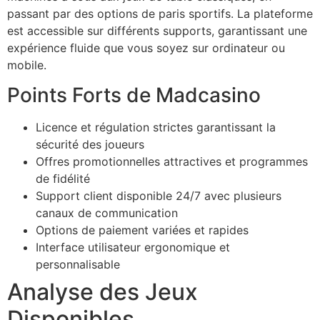
passant par des options de paris sportifs. La plateforme
est accessible sur différents supports, garantissant une
expérience fluide que vous soyez sur ordinateur ou
mobile.
Points Forts de Madcasino
Licence et régulation strictes garantissant la
sécurité des joueurs
Offres promotionnelles attractives et programmes
de fidélité
Support client disponible 24/7 avec plusieurs
canaux de communication
Options de paiement variées et rapides
Interface utilisateur ergonomique et
personnalisable
Analyse des Jeux
Disponibles