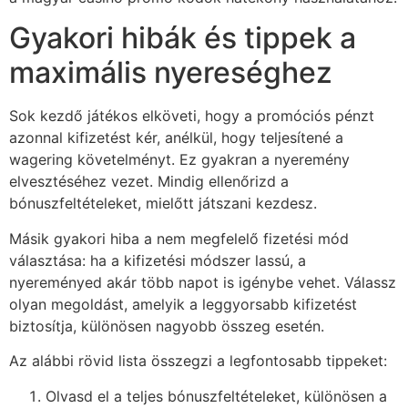
Gyakori hibák és tippek a
maximális nyereséghez
Sok kezdő játékos elköveti, hogy a promóciós pénzt
azonnal kifizetést kér, anélkül, hogy teljesítené a
wagering követelményt. Ez gyakran a nyeremény
elvesztéséhez vezet. Mindig ellenőrizd a
bónuszfeltételeket, mielőtt játszani kezdesz.
Másik gyakori hiba a nem megfelelő fizetési mód
választása: ha a kifizetési módszer lassú, a
nyereményed akár több napot is igénybe vehet. Válassz
olyan megoldást, amelyik a leggyorsabb kifizetést
biztosítja, különösen nagyobb összeg esetén.
Az alábbi rövid lista összegzi a legfontosabb tippeket:
Olvasd el a teljes bónuszfeltételeket, különösen a