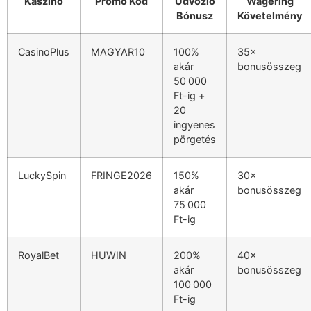
Kaszinó
Promo Kód
Üdvözlő
Wagering
Bónusz
Követelmény
CasinoPlus
MAGYAR10
100%
35×
akár
bonusösszeg
50 000
Ft-ig +
20
ingyenes
pörgetés
LuckySpin
FRINGE2026
150%
30×
akár
bonusösszeg
75 000
Ft-ig
RoyalBet
HUWIN
200%
40×
akár
bonusösszeg
100 000
Ft-ig