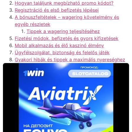
Hogyan találjunk megbízható promo kódot?
Regisztráció és első befizetés lépései
A bónuszfeltételek – wagering követelmény és
egyéb részletek
Tippek a wagering teljesítéséhez
Fizetési módok, befizetés és gyors kifizetések
Mobil alkalmazás és élő kaszinó élmény
Ügyfélszolgálat, biztonság és felelős játék
Gyakori hibák és tippek a maximális nyereséghez