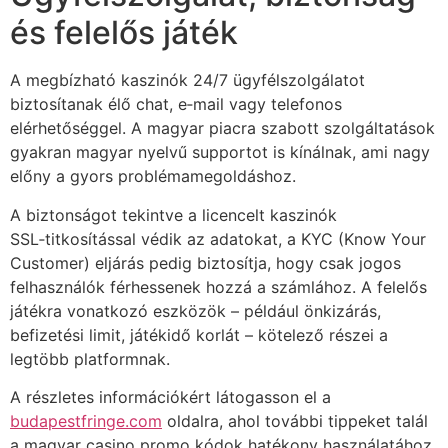
és felelős játék
A megbízható kaszinók 24/7 ügyfélszolgálatot
biztosítanak élő chat, e‑mail vagy telefonos
elérhetőséggel. A magyar piacra szabott szolgáltatások
gyakran magyar nyelvű supportot is kínálnak, ami nagy
előny a gyors problémamegoldáshoz.
A biztonságot tekintve a licencelt kaszinók
SSL‑titkosítással védik az adatokat, a KYC (Know Your
Customer) eljárás pedig biztosítja, hogy csak jogos
felhasználók férhessenek hozzá a számlához. A felelős
játékra vonatkozó eszközök – például önkizárás,
befizetési limit, játékidő korlát – kötelező részei a
legtöbb platformnak.
A részletes információkért látogasson el a
budapestfringe.com
oldalra, ahol további tippeket talál
a magyar casino promo kódok hatékony használatához.