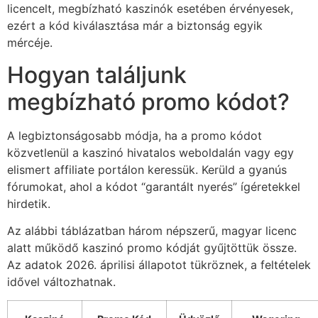
licencelt, megbízható kaszinók esetében érvényesek,
ezért a kód kiválasztása már a biztonság egyik
mércéje.
Hogyan találjunk
megbízható promo kódot?
A legbiztonságosabb módja, ha a promo kódot
közvetlenül a kaszinó hivatalos weboldalán vagy egy
elismert affiliate portálon keressük. Kerüld a gyanús
fórumokat, ahol a kódot “garantált nyerés” ígéretekkel
hirdetik.
Az alábbi táblázatban három népszerű, magyar licenc
alatt működő kaszinó promo kódját gyűjtöttük össze.
Az adatok 2026. áprilisi állapotot tükröznek, a feltételek
idővel változhatnak.