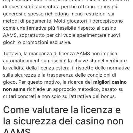
di questi siti è aumentata perché offrono bonus più
generosi e spesso richiedono meno restrizioni sui
metodi di pagamento. Molti giocatori li percepiscono
come un’alternativa più flessibile rispetto ai casino
AAMS, soprattutto per chi vuole sperimentare nuovi
giochi o promozioni esclusive.
Tuttavia, la mancanza di licenza AAMS non implica
automaticamente un rischio: la chiave sta nel verificare
la validità della licenza estera, il rispetto delle normative
sulla sicurezza e la trasparenza delle condizioni di
gioco. Per questo motivo, la ricerca dei
migliori casino
non aams
richiede un approccio metodico, basato su
criteri concreti e non solo sull’attrattiva dei bonus.
Come valutare la licenza e
la sicurezza dei casino non
AAMS