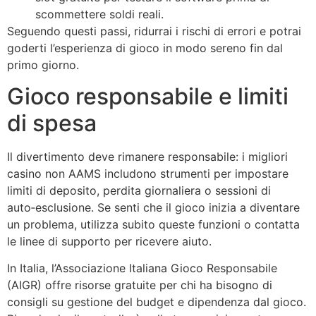
scommettere soldi reali.
Seguendo questi passi, ridurrai i rischi di errori e potrai
goderti l’esperienza di gioco in modo sereno fin dal
primo giorno.
Gioco responsabile e limiti
di spesa
Il divertimento deve rimanere responsabile: i migliori
casino non AAMS includono strumenti per impostare
limiti di deposito, perdita giornaliera o sessioni di
auto‑esclusione. Se senti che il gioco inizia a diventare
un problema, utilizza subito queste funzioni o contatta
le linee di supporto per ricevere aiuto.
In Italia, l’Associazione Italiana Gioco Responsabile
(AIGR) offre risorse gratuite per chi ha bisogno di
consigli su gestione del budget e dipendenza dal gioco.