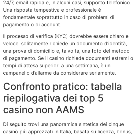
24/7, email rapida e, in alcuni casi, supporto telefonico.
Una risposta tempestiva e professionale è
fondamentale soprattutto in caso di problemi di
pagamento o di account.
Il processo di verifica (KYC) dovrebbe essere chiaro e
veloce: solitamente richiede un documento d’identità,
una prova di domicilio e, talvolta, una foto del metodo
di pagamento. Se il casino richiede documenti estremi o
tempi di attesa superiori a una settimana, è un
campanello d’allarme da considerare seriamente.
Confronto pratico: tabella
riepilogativa dei top 5
casino non AAMS
Di seguito trovi una panoramica sintetica dei cinque
casinò più apprezzati in Italia, basata su licenza, bonus,