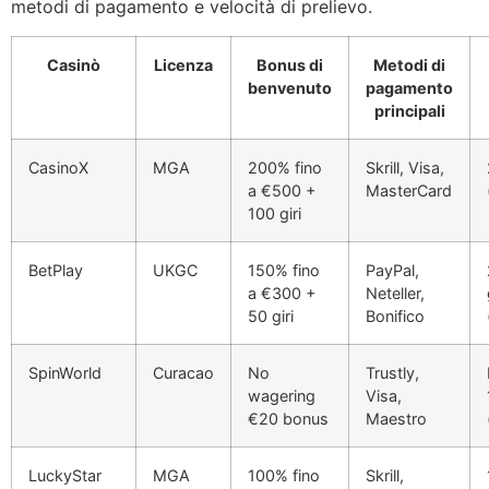
metodi di pagamento e velocità di prelievo.
Casinò
Licenza
Bonus di
Metodi di
benvenuto
pagamento
principali
CasinoX
MGA
200% fino
Skrill, Visa,
a €500 +
MasterCard
100 giri
BetPlay
UKGC
150% fino
PayPal,
a €300 +
Neteller,
50 giri
Bonifico
SpinWorld
Curacao
No
Trustly,
wagering
Visa,
€20 bonus
Maestro
LuckyStar
MGA
100% fino
Skrill,