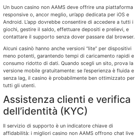
Un buon casino non AAMS deve offrire una piattaforma
responsive o, ancor meglio, un’app dedicata per iOS e
Android. L’app dovrebbe consentire di accedere a tutti i
giochi, gestire il saldo, effettuare depositi e prelievi, e
contattare il supporto senza dover passare dal browser.
Alcuni casinò hanno anche versioni “lite” per dispositivi
meno potenti, garantendo tempi di caricamento rapidi e
consumo ridotto di dati. Quando scegli un sito, prova la
versione mobile gratuitamente: se l’esperienza è fluida e
senza lag, il casino è probabilmente ben ottimizzato per
tutti gli utenti.
Assistenza clienti e verifica
dell’identità (KYC)
Il servizio di supporto è un indicatore chiave di
affidabilità: i migliori casino non AAMS offrono chat live