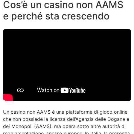
Cos’è un casino non AAMS
e perché sta crescendo
Un casino non AAMS è una piattaforma di gioco online
che non possiede la licenza dell’Agenzia delle Dogane e
dei Monopoli (AAMS), ma opera sotto altre autorità di
regolamentazione, spesso europee. In Italia, la presenza