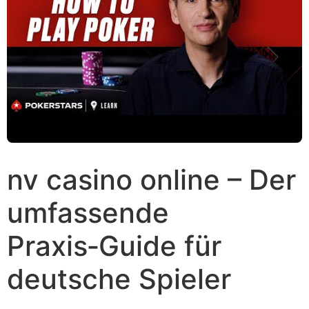
nv casino online – Der
umfassende
Praxis‑Guide für
deutsche Spieler