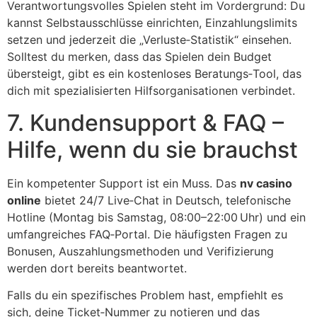
Verantwortungsvolles Spielen steht im Vordergrund: Du
kannst Selbstausschlüsse einrichten, Einzahlungslimits
setzen und jederzeit die „Verluste‑Statistik“ einsehen.
Solltest du merken, dass das Spielen dein Budget
übersteigt, gibt es ein kostenloses Beratungs‑Tool, das
dich mit spezialisierten Hilfsorganisationen verbindet.
7. Kundensupport & FAQ –
Hilfe, wenn du sie brauchst
Ein kompetenter Support ist ein Muss. Das
nv casino
online
bietet 24/7 Live‑Chat in Deutsch, telefonische
Hotline (Montag bis Samstag, 08:00–22:00 Uhr) und ein
umfangreiches FAQ‑Portal. Die häufigsten Fragen zu
Bonusen, Auszahlungsmethoden und Verifizierung
werden dort bereits beantwortet.
Falls du ein spezifisches Problem hast, empfiehlt es
sich, deine Ticket‑Nummer zu notieren und das