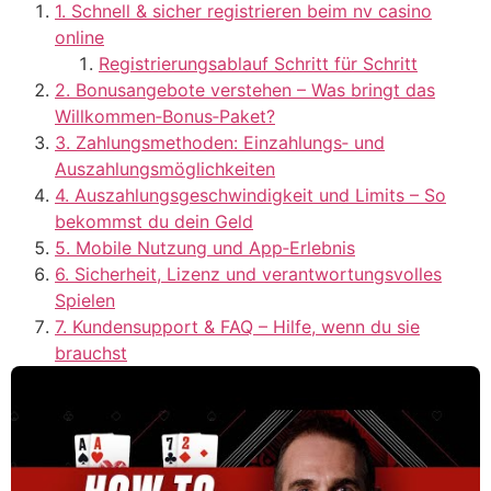
1. Schnell & sicher registrieren beim nv casino
online
Registrierungsablauf Schritt für Schritt
2. Bonusangebote verstehen – Was bringt das
Willkommen‑Bonus‑Paket?
3. Zahlungsmethoden: Einzahlungs‑ und
Auszahlungsmöglichkeiten
4. Auszahlungsgeschwindigkeit und Limits – So
bekommst du dein Geld
5. Mobile Nutzung und App‑Erlebnis
6. Sicherheit, Lizenz und verantwortungsvolles
Spielen
7. Kundensupport & FAQ – Hilfe, wenn du sie
brauchst