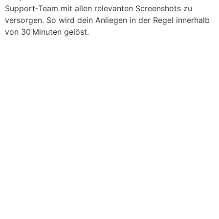
Support‑Team mit allen relevanten Screenshots zu
versorgen. So wird dein Anliegen in der Regel innerhalb
von 30 Minuten gelöst.