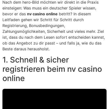
Nach dem hero‑Bild möchten wir direkt in die Praxis
einsteigen: Was muss ein deutscher Spieler wissen,
bevor er das
nv casino online
betritt? In diesem
Leitfaden gehen wir Schritt für Schritt durch
Registrierung, Bonusbedingungen,
Zahlungsmöglichkeiten, Sicherheit und vieles mehr. Ziel
ist, dass du nach dem Lesen sofort entscheiden kannst,
ob das Angebot zu dir passt – und falls ja, wie du das
Beste daraus herausholst.
1. Schnell & sicher
registrieren beim nv casino
online