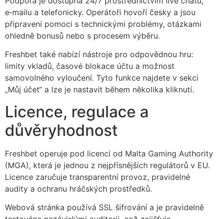
Podpora je dostupná 24/7 prostřednictvím live chatu,
e‑mailu a telefonicky. Operátoři hovoří česky a jsou
připraveni pomoci s technickými problémy, otázkami
ohledně bonusů nebo s procesem výběru.
Freshbet také nabízí nástroje pro odpovědnou hru:
limity vkladů, časové blokace účtu a možnost
samovolného vyloučení. Tyto funkce najdete v sekci
„Můj účet“ a lze je nastavit během několika kliknutí.
Licence, regulace a
důvěryhodnost
Freshbet operuje pod licencí od Malta Gaming Authority
(MGA), která je jednou z nejpřísnějších regulátorů v EU.
Licence zaručuje transparentní provoz, pravidelné
audity a ochranu hráčských prostředků.
Webová stránka používá SSL šifrování a je pravidelně