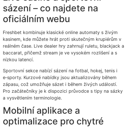
sázení – co najdete na
oficiálním webu
Freshbet kombinuje klasické online automaty s živým
kasinem, kde můžete hrát proti skutečným krupiérům v
reálném čase. Live dealer hry zahrnují ruletu, blackjack a
baccarat, přičemž stream je ve vysokém rozlišení a s
nízkou latencí.
Sportovní sekce nabízí sázení na fotbal, hokej, tenis i
e‑sporty. Kurzové nabídky jsou aktualizovány během
zápasu, což umožňuje sázet i během živých událostí.
Pro začátečníky je k dispozici průvodce s tipy na sázky
a vysvětlením terminologie.
Mobilní aplikace a
optimalizace pro chytré