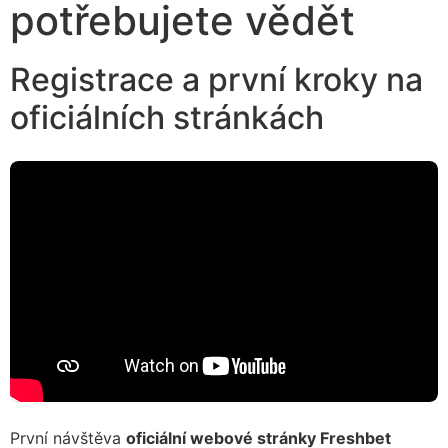
potřebujete vědět
Registrace a první kroky na
oficiálních stránkách
První návštěva
oficiální webové stránky Freshbet