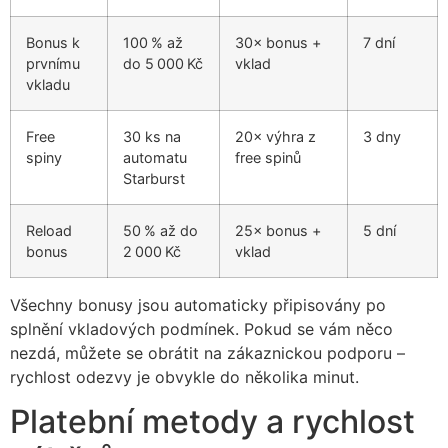
Bonus k
100 % až
30× bonus +
7 dní
prvnímu
do 5 000 Kč
vklad
vkladu
Free
30 ks na
20× výhra z
3 dny
spiny
automatu
free spinů
Starburst
Reload
50 % až do
25× bonus +
5 dní
bonus
2 000 Kč
vklad
Všechny bonusy jsou automaticky připisovány po
splnění vkladových podmínek. Pokud se vám něco
nezdá, můžete se obrátit na zákaznickou podporu –
rychlost odezvy je obvykle do několika minut.
Platební metody a rychlost