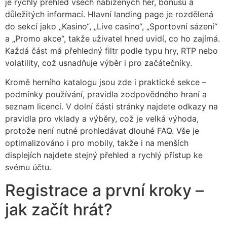
je rychlý přehled všech nabízených her, bonusů a
důležitých informací. Hlavní landing page je rozdělená
do sekcí jako „Kasino“, „Live casino“, „Sportovní sázení“
a „Promo akce“, takže uživatel hned uvidí, co ho zajímá.
Každá část má přehledný filtr podle typu hry, RTP nebo
volatility, což usnadňuje výběr i pro začátečníky.
Kromě herního katalogu jsou zde i praktické sekce –
podmínky používání, pravidla zodpovědného hraní a
seznam licencí. V dolní části stránky najdete odkazy na
pravidla pro vklady a výběry, což je velká výhoda,
protože není nutné prohledávat dlouhé FAQ. Vše je
optimalizováno i pro mobily, takže i na menších
displejích najdete stejný přehled a rychlý přístup ke
svému účtu.
Registrace a první kroky –
jak začít hrát?