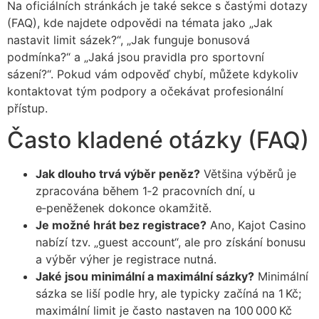
Na oficiálních stránkách je také sekce s častými dotazy
(FAQ), kde najdete odpovědi na témata jako „Jak
nastavit limit sázek?“, „Jak funguje bonusová
podmínka?“ a „Jaká jsou pravidla pro sportovní
sázení?“. Pokud vám odpověď chybí, můžete kdykoliv
kontaktovat tým podpory a očekávat profesionální
přístup.
Často kladené otázky (FAQ)
Jak dlouho trvá výběr peněz?
Většina výběrů je
zpracována během 1‑2 pracovních dní, u
e‑peněženek dokonce okamžitě.
Je možné hrát bez registrace?
Ano, Kajot Casino
nabízí tzv. „guest account“, ale pro získání bonusu
a výběr výher je registrace nutná.
Jaké jsou minimální a maximální sázky?
Minimální
sázka se liší podle hry, ale typicky začíná na 1 Kč;
maximální limit je často nastaven na 100 000 Kč