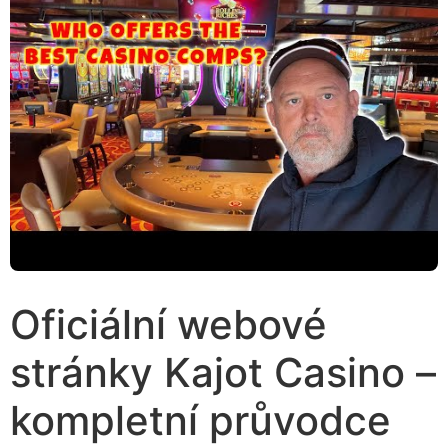
Oficiální webové
stránky Kajot Casino –
kompletní průvodce