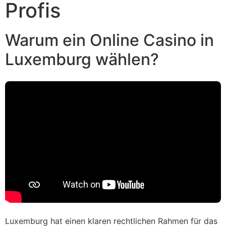
Profis
Warum ein Online Casino in
Luxemburg wählen?
Luxemburg hat einen klaren rechtlichen Rahmen für das