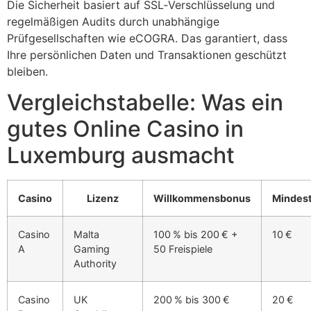
Die Sicherheit basiert auf SSL‑Verschlüsselung und
regelmäßigen Audits durch unabhängige
Prüfgesellschaften wie eCOGRA. Das garantiert, dass
Ihre persönlichen Daten und Transaktionen geschützt
bleiben.
Vergleichstabelle: Was ein
gutes Online Casino in
Luxemburg ausmacht
Casino
Lizenz
Willkommensbonus
Mindest
Casino
Malta
100 % bis 200 € +
10 €
A
Gaming
50 Freispiele
Authority
Casino
UK
200 % bis 300 €
20 €