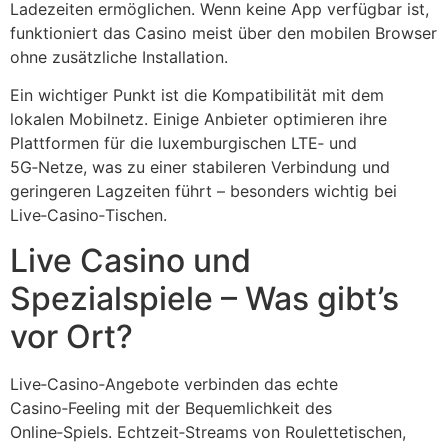
Ladezeiten ermöglichen. Wenn keine App verfügbar ist,
funktioniert das Casino meist über den mobilen Browser
ohne zusätzliche Installation.
Ein wichtiger Punkt ist die Kompatibilität mit dem
lokalen Mobilnetz. Einige Anbieter optimieren ihre
Plattformen für die luxemburgischen LTE‑ und
5G‑Netze, was zu einer stabileren Verbindung und
geringeren Lagzeiten führt – besonders wichtig bei
Live‑Casino‑Tischen.
Live Casino und
Spezialspiele – Was gibt’s
vor Ort?
Live‑Casino‑Angebote verbinden das echte
Casino‑Feeling mit der Bequemlichkeit des
Online‑Spiels. Echtzeit‑Streams von Roulettetischen,