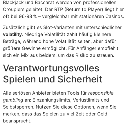
Blackjack und Baccarat werden von professionellen
Croupiers geleitet. Der RTP (Return to Player) liegt hier
oft bei 96‑98 % – vergleichbar mit stationären Casinos.
Zusätzlich gibt es Slot‑Varianten mit unterschiedlicher
volatility
. Niedrige Volatilität zahlt häufig kleinere
Beträge, während hohe Volatilität selten, aber dafür
größere Gewinne ermöglicht. Für Anfänger empfiehlt
sich ein Mix aus beidem, um das Risiko zu streuen.
Verantwortungsvolles
Spielen und Sicherheit
Alle seriösen Anbieter bieten Tools für
responsible
gambling
an: Einzahlungslimits, Verlustlimits und
Selbstsperren. Nutzen Sie diese Optionen, wenn Sie
merken, dass das Spielen zu viel Zeit oder Geld
beansprucht.