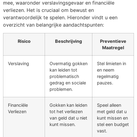
mee, waaronder verslavingsgevaar en financiële
verliezen. Het is cruciaal om bewust en
verantwoordelijk te spelen. Hieronder vindt u een
overzicht van belangrijke aandachtspunten:
Risico
Beschrijving
Preventieve
Maatregel
Verslaving
Overmatig gokken
Stel limieten in
kan leiden tot
en neem
problematisch
regelmatig
gedrag en sociale
pauzes.
problemen.
Financiële
Gokken kan leiden
Speel alleen
Verliezen
tot het verliezen
met geld dat u
van geld dat u niet
kunt missen en
kunt missen.
stel een budget
vast.