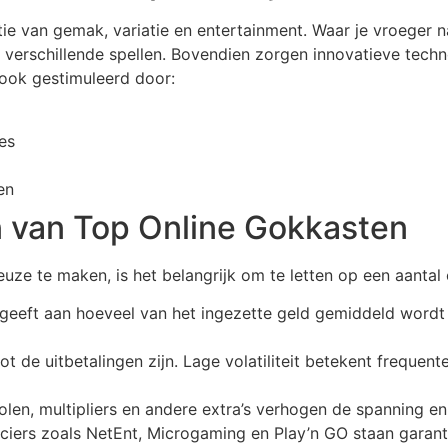
e van gemak, variatie en entertainment. Waar je vroeger na
verschillende spellen. Bovendien zorgen innovatieve techn
 ook gestimuleerd door:
es
en
 van Top Online Gokkasten
euze te maken, is het belangrijk om te letten op een aantal
geeft aan hoeveel van het ingezette geld gemiddeld wordt 
de uitbetalingen zijn. Lage volatiliteit betekent frequente, 
olen, multipliers en andere extra’s verhogen de spanning e
ers zoals NetEnt, Microgaming en Play’n GO staan garant v