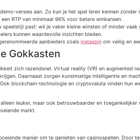
demo-versies aan. Zo kun je het spel leren kennen zonder r
 een RTP van minimaal 96% voor betere winkansen.
 speelstijl past: wil je vaker kleine winsten of minder vaak
elers kunnen waardevolle inzichten bieden.
 gerenommeerde aanbieders zoals
instaspin
om veilig en eer
ne Gokkasten
kkelt zich razendsnel. Virtual reality (VR) en augmented re
krijgen. Daarnaast zorgen kunstmatige intelligentie en mac
. Ook blockchain-technologie en cryptovaluta vinden hun w
alleen leuker, maar ook betrouwbaarder en toegankelijker 
roeiende markt.
eiende manier om te genieten van casinospellen. Door te l