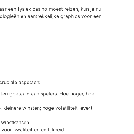
ar een fysiek casino moest reizen, kun je nu
ologieën en aantrekkelijke graphics voor een
 cruciale aspecten:
terugbetaald aan spelers. Hoe hoger, hoe
kleinere winsten; hoge volatiliteit levert
n winstkansen.
oor kwaliteit en eerlijkheid.