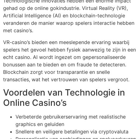
Technologische innovaties hebben een enorme impact
gehad op de online gokindustrie. Virtual Reality (VR),
Artificial Intelligence (AI) en blockchain-technologie
veranderen de manier waarop spelers interactie hebben
met casino’s.
VR-casino’s bieden een meeslepende ervaring waarbij
spelers het gevoel hebben fysiek aanwezig te zijn in een
echt casino. AI wordt ingezet om gepersonaliseerde
bonussen aan te bieden en om fraude te detecteren.
Blockchain zorgt voor transparantie en snelle
transacties, wat het vertrouwen van spelers vergroot.
Voordelen van Technologie in
Online Casino’s
Verbeterde gebruikerservaring met realistische
graphics en geluiden
Snellere en veiligere betalingen via cryptovaluta