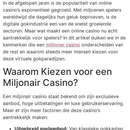
In de afgelopen jaren is de populariteit van online
casino’s exponentieel gegroeid. Met miljoenen spelers
wereldwijd die dagelijks hun geluk beproeven, is de
digitale gokindustrie een van de snelst groeiende
sectoren. Maar wat maakt een online casino nu echt
aantrekkelijk voor spelers? In dit artikel duiken we in de
kenmerken die een
millioner casino
onderscheiden van
de rest en waarom steeds meer mensen kiezen voor
deze virtuele gokparadijzen.
Waarom Kiezen voor een
Miljonair Casino?
Een miljonair casino staat bekend om zijn exclusieve
aanbod, hoge uitbetalingen en luxe gebruikerservaring.
Maar er zijn meer factoren die deze casino’s
aantrekkelijk maken:
Uitgebreid spelaanbod:
Van klassieke gokkasten