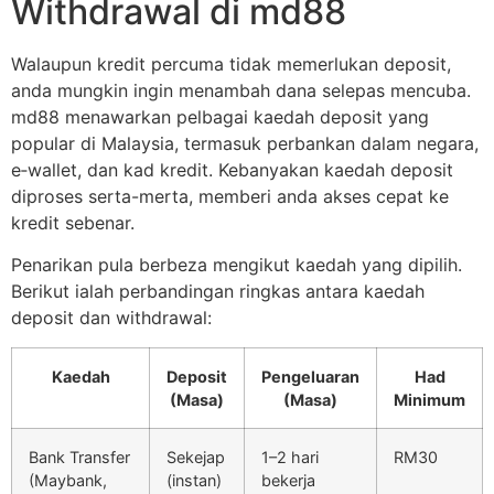
Withdrawal di md88
Walaupun kredit percuma tidak memerlukan deposit,
anda mungkin ingin menambah dana selepas mencuba.
md88 menawarkan pelbagai kaedah deposit yang
popular di Malaysia, termasuk perbankan dalam negara,
e‑wallet, dan kad kredit. Kebanyakan kaedah deposit
diproses serta-merta, memberi anda akses cepat ke
kredit sebenar.
Penarikan pula berbeza mengikut kaedah yang dipilih.
Berikut ialah perbandingan ringkas antara kaedah
deposit dan withdrawal:
Kaedah
Deposit
Pengeluaran
Had
(Masa)
(Masa)
Minimum
Bank Transfer
Sekejap
1–2 hari
RM30
(Maybank,
(instan)
bekerja