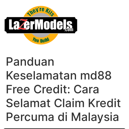
Skip
to
content
Panduan
Keselamatan md88
Free Credit: Cara
Selamat Claim Kredit
Percuma di Malaysia