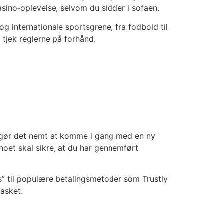
asino‑oplevelse, selvom du sidder i sofaen.
 internationale sportsgrene, fra fodbold til
 tjek reglerne på forhånd.
t gør det nemt at komme i gang med en ny
noet skal sikre, at du har gennemført
s” til populære betalingsmetoder som Trustly
rasket.