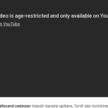
afecard casinoer
blandt danske spillere, fordi den kombine