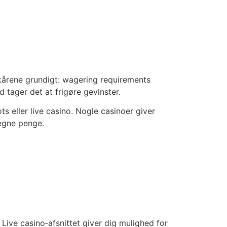
lkårene grundigt: wagering requirements
tager det at frigøre gevinster.
s eller live casino. Nogle casinoer giver
 egne penge.
. Live casino‑afsnittet giver dig mulighed for