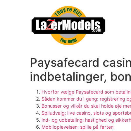
Skip
to
content
Paysafecard casino
indbetalinger, bo
Hvorfor vælge Paysafecard som betali
Sådan kommer du i gang: registrering og
Bonusser og vilkår du skal holde øje me
Spiludvalg: live casino, slots og sportsb
Ind- og udbetaling: hastighed og sikker
Mobiloplevelsen: spille på farten