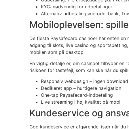
KYC: nødvendig for udbetalinger
Alternativ udbetalingsmetode: bank, Trus
Mobiloplevelsen: spille
De fleste Paysafecard casinoer har enten en 
adgang til slots, live casino og sportsbetting
mobilen som på desktop.
En vigtig detalje er, om casinoet tilbyder en 
risikoen for tastefejl, som kan ske når du spill
Responsiv webdesign – ingen download
Dedikeret app – hurtigere navigation
One‑tap Paysafecard‑indbetaling
Live streaming i høj kvalitet på mobil
Kundeservice og ansvar
God kundeservice er afgørende, især når du h