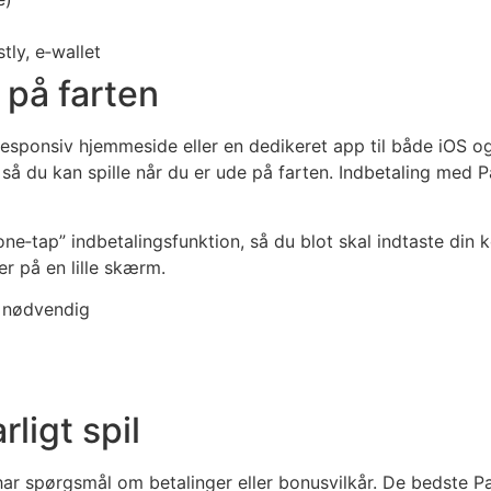
tly, e‑wallet
 på farten
responsiv hjemmeside eller en dedikeret app til både iOS og
, så du kan spille når du er ude på farten. Indbetaling med 
“one‑tap” indbetalingsfunktion, så du blot skal indtaste din
er på en lille skærm.
 nødvendig
ligt spil
ar spørgsmål om betalinger eller bonusvilkår. De bedste Pa