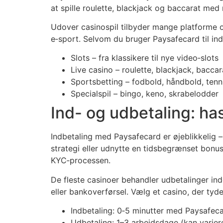
at spille roulette, blackjack og baccarat med
Udover casinospil tilbyder mange platforme o
e‑sport. Selvom du bruger Paysafecard til in
Slots – fra klassikere til nye video‑slots
Live casino – roulette, blackjack, baccar
Sportsbetting – fodbold, håndbold, tenni
Specialspil – bingo, keno, skrabelodder
Ind- og udbetaling: ha
Indbetaling med Paysafecard er øjeblikkelig
strategi eller udnytte en tidsbegrænset bonu
KYC‑processen.
De fleste casinoer behandler udbetalinger in
eller bankoverførsel. Vælg et casino, der tyde
Indbetaling: 0‑5 minutter med Paysafec
Udbetaling: 1–3 arbejdsdage (kan varier