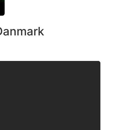
 Danmark