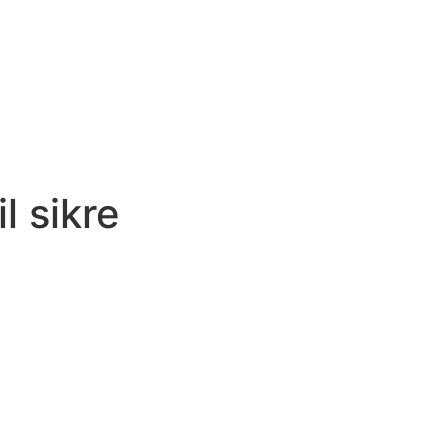
l sikre