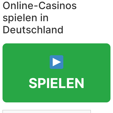
Online-Casinos
spielen in
Deutschland
SPIELEN