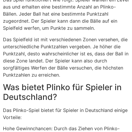
aus und erhalten eine bestimmte Anzahl an Plinko-
Bällen. Jeder Ball hat eine bestimmte Punktzahl
zugeordnet. Der Spieler kann dann die Bälle auf ein
Spielfeld werfen, um Punkte zu sammeln.
Das Spielfeld ist mit verschiedenen Zonen versehen, die
unterschiedliche Punktzahlen vergeben. Je höher die
Punktzahl, desto wahrscheinlicher ist es, dass der Ball in
diese Zone landet. Der Spieler kann also durch
sorgfältiges Werfen der Bälle versuchen, die höchsten
Punktzahlen zu erreichen.
Was bietet Plinko für Spieler in
Deutschland?
Das Plinko-Spiel bietet für Spieler in Deutschland einige
Vorteile:
Hohe Gewinnchancen: Durch das Ziehen von Plinko-