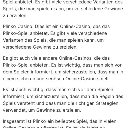
Spiel anbietet. Es gibt viele verschiedene Varianten des
Spiels, die man spielen kann, um verschiedene Gewinne
zu erzielen.
Plinko Casino: Dies ist ein Online-Casino, das das
Plinko-Spiel anbietet. Es gibt viele verschiedene
Varianten des Spiels, die man spielen kann, um
verschiedene Gewinne zu erzielen.
Es gibt auch viele andere Online-Casinos, die das
Plinko-Spiel anbieten. Es ist wichtig, dass man sich vor
dem Spielen informiert, um sicherzustellen, dass man in
einem sicheren und seriösen Online-Casino spielt.
Es ist auch wichtig, dass man sich vor dem Spielen
informiert, um sicherzustellen, dass man die Regeln des
Spiels versteht und dass man die richtigen Strategien
verwendet, um Gewinne zu erzielen.
Insgesamt ist Plinko ein beliebtes Spiel, das in vielen
Online-Casinos zu finden ist. Es ist ein leicht zu