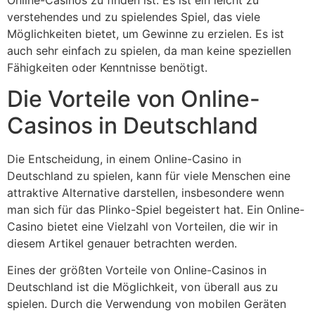
verstehendes und zu spielendes Spiel, das viele
Möglichkeiten bietet, um Gewinne zu erzielen. Es ist
auch sehr einfach zu spielen, da man keine speziellen
Fähigkeiten oder Kenntnisse benötigt.
Die Vorteile von Online-
Casinos in Deutschland
Die Entscheidung, in einem Online-Casino in
Deutschland zu spielen, kann für viele Menschen eine
attraktive Alternative darstellen, insbesondere wenn
man sich für das Plinko-Spiel begeistert hat. Ein Online-
Casino bietet eine Vielzahl von Vorteilen, die wir in
diesem Artikel genauer betrachten werden.
Eines der größten Vorteile von Online-Casinos in
Deutschland ist die Möglichkeit, von überall aus zu
spielen. Durch die Verwendung von mobilen Geräten