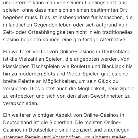
und Internet kann man von seinem Lieblingsplatz aus
spielen, ohne dass man sich an einen bestimmten Ort
begeben muss. Dies ist insbesondere für Menschen, die
in ländlichen Gegenden leben oder sich aufgrund von
Zeit- oder Ortsabhängigkeiten nicht in ein traditionelles
Casino begeben können, eine großartige Alternative.
Ein weiterer Vorteil von Online-Casinos in Deutschland
ist die Vielzahl an Spielen, die angeboten werden. Von
klassischen Tischspielen wie Roulette und Blackjack bis
hin zu modernen Slots und Video-Spielen gibt es eine
breite Palette an Möglichkeiten, um sein Glück zu
versuchen. Dies bietet auch die Möglichkeit, neue Spiele
zu entdecken und sich von den alten Gewohnheiten zu
verabschieden.
Ein weiterer wichtiger Aspekt von Online-Casinos in
Deutschland ist die Sicherheit. Die meisten Online-
Casinos in Deutschland sind lizenziert und unterliegen
strengen Regeln und Vorschriften, um sicherzustellen,