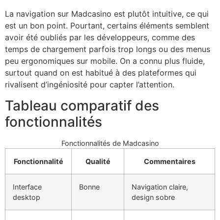
La navigation sur Madcasino est plutôt intuitive, ce qui
est un bon point. Pourtant, certains éléments semblent
avoir été oubliés par les développeurs, comme des
temps de chargement parfois trop longs ou des menus
peu ergonomiques sur mobile. On a connu plus fluide,
surtout quand on est habitué à des plateformes qui
rivalisent d’ingéniosité pour capter l’attention.
Tableau comparatif des
fonctionnalités
Fonctionnalités de Madcasino
Fonctionnalité
Qualité
Commentaires
Interface
Bonne
Navigation claire,
desktop
design sobre