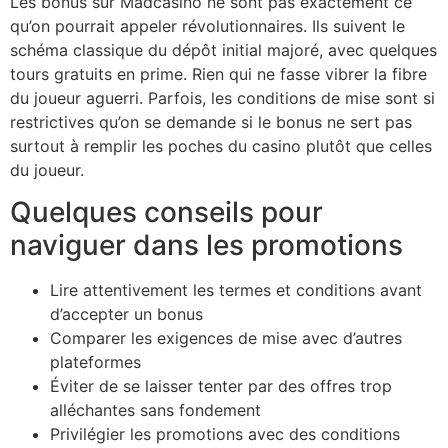
Les bonus sur Madcasino ne sont pas exactement ce
qu’on pourrait appeler révolutionnaires. Ils suivent le
schéma classique du dépôt initial majoré, avec quelques
tours gratuits en prime. Rien qui ne fasse vibrer la fibre
du joueur aguerri. Parfois, les conditions de mise sont si
restrictives qu’on se demande si le bonus ne sert pas
surtout à remplir les poches du casino plutôt que celles
du joueur.
Quelques conseils pour
naviguer dans les promotions
Lire attentivement les termes et conditions avant
d’accepter un bonus
Comparer les exigences de mise avec d’autres
plateformes
Éviter de se laisser tenter par des offres trop
alléchantes sans fondement
Privilégier les promotions avec des conditions