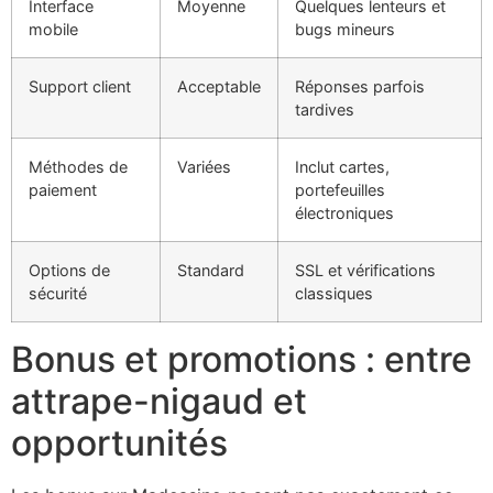
Interface
Moyenne
Quelques lenteurs et
mobile
bugs mineurs
Support client
Acceptable
Réponses parfois
tardives
Méthodes de
Variées
Inclut cartes,
paiement
portefeuilles
électroniques
Options de
Standard
SSL et vérifications
sécurité
classiques
Bonus et promotions : entre
attrape-nigaud et
opportunités