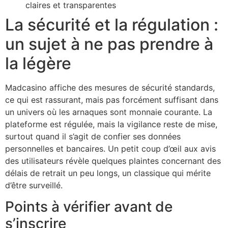
claires et transparentes
La sécurité et la régulation :
un sujet à ne pas prendre à
la légère
Madcasino affiche des mesures de sécurité standards,
ce qui est rassurant, mais pas forcément suffisant dans
un univers où les arnaques sont monnaie courante. La
plateforme est régulée, mais la vigilance reste de mise,
surtout quand il s’agit de confier ses données
personnelles et bancaires. Un petit coup d’œil aux avis
des utilisateurs révèle quelques plaintes concernant des
délais de retrait un peu longs, un classique qui mérite
d’être surveillé.
Points à vérifier avant de
s’inscrire