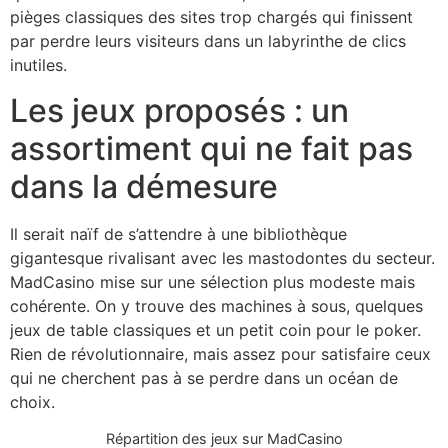
pièges classiques des sites trop chargés qui finissent
par perdre leurs visiteurs dans un labyrinthe de clics
inutiles.
Les jeux proposés : un
assortiment qui ne fait pas
dans la démesure
Il serait naïf de s’attendre à une bibliothèque
gigantesque rivalisant avec les mastodontes du secteur.
MadCasino mise sur une sélection plus modeste mais
cohérente. On y trouve des machines à sous, quelques
jeux de table classiques et un petit coin pour le poker.
Rien de révolutionnaire, mais assez pour satisfaire ceux
qui ne cherchent pas à se perdre dans un océan de
choix.
Répartition des jeux sur MadCasino