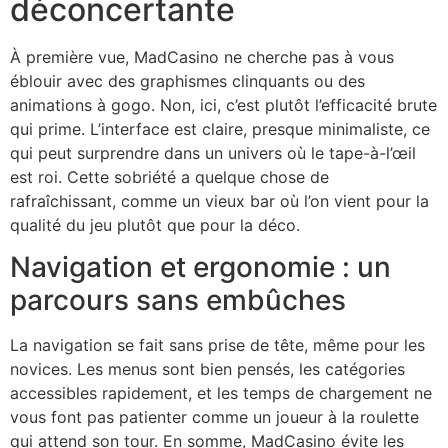
déconcertante
À première vue, MadCasino ne cherche pas à vous
éblouir avec des graphismes clinquants ou des
animations à gogo. Non, ici, c’est plutôt l’efficacité brute
qui prime. L’interface est claire, presque minimaliste, ce
qui peut surprendre dans un univers où le tape-à-l’œil
est roi. Cette sobriété a quelque chose de
rafraîchissant, comme un vieux bar où l’on vient pour la
qualité du jeu plutôt que pour la déco.
Navigation et ergonomie : un
parcours sans embûches
La navigation se fait sans prise de tête, même pour les
novices. Les menus sont bien pensés, les catégories
accessibles rapidement, et les temps de chargement ne
vous font pas patienter comme un joueur à la roulette
qui attend son tour. En somme, MadCasino évite les