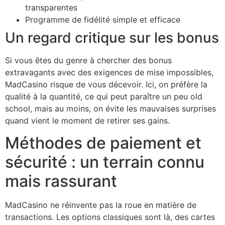
transparentes
Programme de fidélité simple et efficace
Un regard critique sur les bonus
Si vous êtes du genre à chercher des bonus
extravagants avec des exigences de mise impossibles,
MadCasino risque de vous décevoir. Ici, on préfère la
qualité à la quantité, ce qui peut paraître un peu old
school, mais au moins, on évite les mauvaises surprises
quand vient le moment de retirer ses gains.
Méthodes de paiement et
sécurité : un terrain connu
mais rassurant
MadCasino ne réinvente pas la roue en matière de
transactions. Les options classiques sont là, des cartes