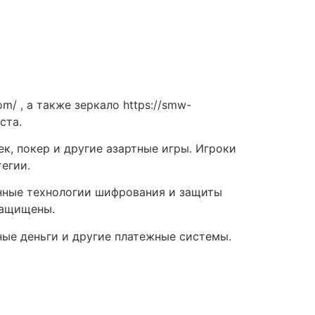
m/ , а также зеркало https://smw-
ста.
к, покер и другие азартные игры. Игроки
тегии.
енные технологии шифрования и защиты
защищены.
ные деньги и другие платежные системы.