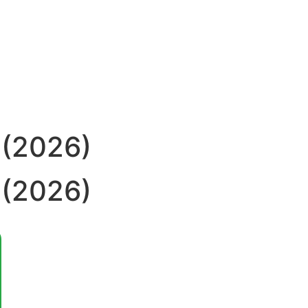
 (2026)
 (2026)