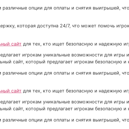
 различные опции для оплаты и снятия выигрышей, чт
ржку, которая доступна 24/7, что может помочь игрок
ьный сайт
для тех, кто ищет безопасную и надежную иг
редлагает игрокам уникальные возможности для игры и
ьный сайт, который предлагает игрокам безопасную и 
 различные опции для оплаты и снятия выигрышей, чт
ьный сайт
для тех, кто ищет безопасную и надежную иг
редлагает игрокам уникальные возможности для игры и
ьный сайт, который предлагает игрокам безопасную и 
 различные опции для оплаты и снятия выигрышей, чт