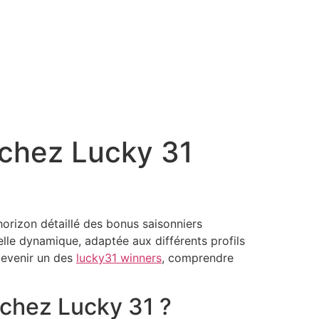
 chez Lucky 31
horizon détaillé des bonus saisonniers
lle dynamique, adaptée aux différents profils
devenir un des
lucky31 winners
, comprendre
é chez Lucky 31 ?