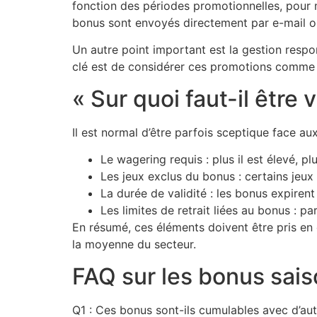
fonction des périodes promotionnelles, pour m
bonus sont envoyés directement par e-mail ou
Un autre point important est la gestion resp
clé est de considérer ces promotions comme 
« Sur quoi faut-il être
Il est normal d’être parfois sceptique face aux
Le wagering requis : plus il est élevé, plus
Les jeux exclus du bonus : certains jeu
La durée de validité : les bonus expiren
Les limites de retrait liées au bonus : p
En résumé, ces éléments doivent être pris en
la moyenne du secteur.
FAQ sur les bonus sai
Q1 : Ces bonus sont-ils cumulables avec d’au