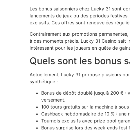
Les bonus saisonniers chez Lucky 31 sont con
lancements de jeux ou des périodes festives. 
exclusifs. Ces offres sont renouvelées réguliè
Contrairement aux promotions permanentes, le
à des moments précis. Lucky 31 Casino sait in
intéressant pour les joueurs en quête de gains
Quels sont les bonus 
Actuellement, Lucky 31 propose plusieurs bonus
synthétique :
Bonus de dépôt doublé jusqu’à 200 € : v
versement.
100 tours gratuits sur la machine à sous 
Cashback hebdomadaire de 10 % : une re
Tournois exclusifs avec prize pool garant
Bonus surprise lors des week-ends festifs