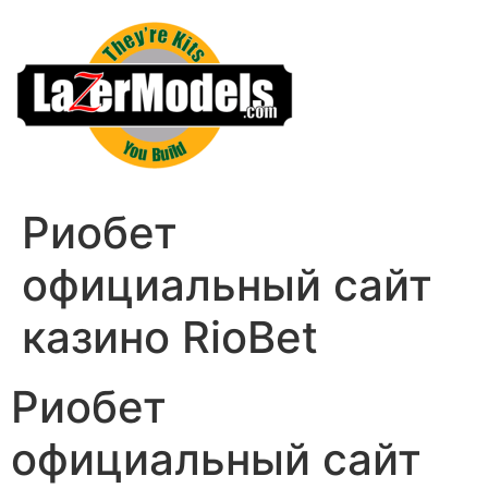
Skip
to
content
Риобет
официальный сайт
казино RioBet
Риобет
официальный сайт