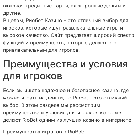
включая кредитные карты, электронные деньги и
другие.
В целом, Риобет Казино – это отличный выбор для
игроков, которые ищут развлекательные игры и
высокое качество. Сайт предлагает широкий спектр
функций и преимуществ, которые делают его
привлекательным для игроков.
Преимущества и условия
для игроков
Если вы ищете надежное и безопасное казино, где
можно играть на деньги, то RioBet – это отличный
выбор. В этом разделе мы рассмотрим
преимущества и условия для игроков, которые
делают RioBet одним из лучших казино в интернете.
Преимущества игроков в RioBet: