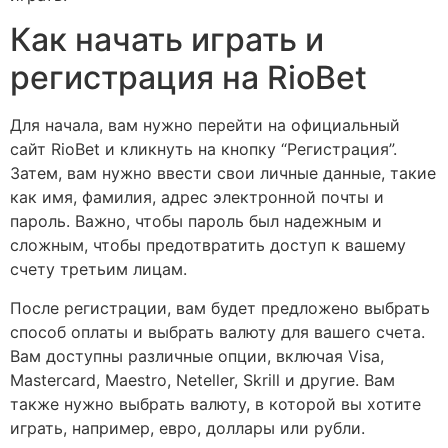
Как начать играть и
регистрация на RioBet
Для начала, вам нужно перейти на официальный
сайт RioBet и кликнуть на кнопку “Регистрация”.
Затем, вам нужно ввести свои личные данные, такие
как имя, фамилия, адрес электронной почты и
пароль. Важно, чтобы пароль был надежным и
сложным, чтобы предотвратить доступ к вашему
счету третьим лицам.
После регистрации, вам будет предложено выбрать
способ оплаты и выбрать валюту для вашего счета.
Вам доступны различные опции, включая Visa,
Mastercard, Maestro, Neteller, Skrill и другие. Вам
также нужно выбрать валюту, в которой вы хотите
играть, например, евро, доллары или рубли.