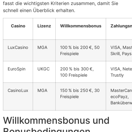
fasst die wichtigsten Kriterien zusammen, damit Sie
schnell einen Überblick erhalten.
Casino
Lizenz
Willkommensbonus
Zahlungs
LuxCasino
MGA
100 % bis 200 €, 50
VISA, Mast
Freispiele
Skrill, Pay
EuroSpin
UKGC
200 % bis 300 €,
VISA, Netel
100 Freispiele
Trustly
CasinoLux
MGA
150 % bis 250 €, 30
MasterCar
Freispiele
ecoPayz,
Banküberw
Willkommensbonus und
Bonusbedingungen