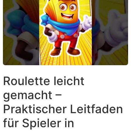
Roulette leicht
gemacht –
Praktischer Leitfaden
für Spieler in