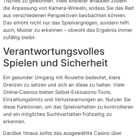
Tisches zu gewöhnen. Viele Anbieter erlauben zudem
die Anpassung von Kamera‑Winkeln, sodass Sie das Rad
aus verschiedenen Perspektiven beobachten können.
Das erhöht nicht nur das Spielvergnügen, sondern hilft
auch, Muster zu erkennen – obwohl das Ergebnis immer
zufällig bleibt.
Verantwortungsvolles
Spielen und Sicherheit
Ein gesunder Umgang mit Roulette bedeutet, klare
Grenzen zu setzen und sich an diese zu halten. Viele
Online‑Casinos bieten Selbst‑Exklusions‑Tools,
Einzahlungslimits und Verlustwarnungen an. Nutzen Sie
diese Funktionen, um das Spielverhalten zu kontrollieren
und ein mögliches Suchtverhalten frühzeitig zu
erkennen.
Darüber hinaus sollte das ausgewählte Casino über