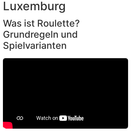
Luxemburg
Was ist Roulette?
Grundregeln und
Spielvarianten