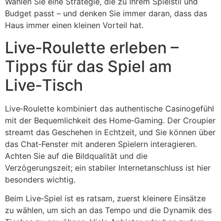
Wählen Sie eine Strategie, die zu Ihrem Spielstil und
Budget passt – und denken Sie immer daran, dass das
Haus immer einen kleinen Vorteil hat.
Live‑Roulette erleben –
Tipps für das Spiel am
Live‑Tisch
Live‑Roulette kombiniert das authentische Casinogefühl
mit der Bequemlichkeit des Home‑Gaming. Der Croupier
streamt das Geschehen in Echtzeit, und Sie können über
das Chat‑Fenster mit anderen Spielern interagieren.
Achten Sie auf die Bildqualität und die
Verzögerungszeit; ein stabiler Internetanschluss ist hier
besonders wichtig.
Beim Live‑Spiel ist es ratsam, zuerst kleinere Einsätze
zu wählen, um sich an das Tempo und die Dynamik des