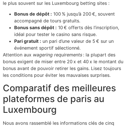
le plus souvent sur les Luxembourg betting sites :
Bonus de dépôt :
100 % jusqu’à 200 €, souvent
accompagné de tours gratuits.
Bonus sans dépôt :
10 € offerts dès l’inscription,
idéal pour tester le casino sans risque.
Pari gratuit :
un pari d’une valeur de 5 € sur un
événement sportif sélectionné.
Attention aux
wagering requirements
: la plupart des
bonus exigent de miser entre 20 x et 40 x le montant du
bonus avant de pouvoir retirer les gains. Lisez toujours
les conditions pour éviter les mauvaises surprises.
Comparatif des meilleures
plateformes de paris au
Luxembourg
Nous avons rassemblé les informations clés de cinq