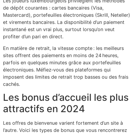
Les joueurs luxembourgeois privilégient les méthodes
de dépôt courantes : cartes bancaires (Visa,
Mastercard), portefeuilles électroniques (Skrill, Neteller)
et virements bancaires. La disponibilité d’un paiement
instantané est un vrai plus, surtout lorsqu’on veut
profiter d’un pari en direct.
En matière de retrait, la vitesse compte : les meilleurs
sites offrent des paiements en moins de 24 heures,
parfois en quelques minutes grâce aux portefeuilles
électroniques. Méfiez‑vous des plateformes qui
imposent des limites de retrait trop basses ou des frais
cachés.
Les bonus d’accueil les plus
attractifs en 2024
Les offres de bienvenue varient fortement d’un site à
l’autre. Voici les types de bonus que vous rencontrerez