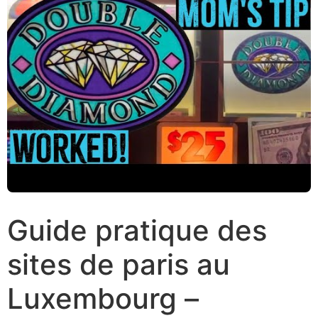
Guide pratique des
sites de paris au
Luxembourg –