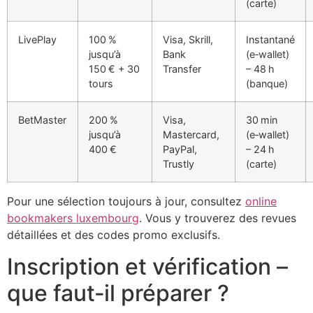
(carte)
LivePlay
100 %
Visa, Skrill,
Instantané
jusqu’à
Bank
(e‑wallet)
150 € + 30
Transfer
– 48 h
tours
(banque)
BetMaster
200 %
Visa,
30 min
jusqu’à
Mastercard,
(e‑wallet)
400 €
PayPal,
– 24 h
Trustly
(carte)
Pour une sélection toujours à jour, consultez
online
bookmakers luxembourg
. Vous y trouverez des revues
détaillées et des codes promo exclusifs.
Inscription et vérification –
que faut‑il préparer ?