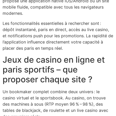
propose une application native iOS/Android ou un site
mobile fluide, compatible avec tous les navigateurs
modernes.
Les fonctionnalités essentielles à rechercher sont :
dépôt instantané, paris en direct, accès au live casino,
et notifications push pour les promotions. La rapidité de
l’application influence directement votre capacité à
placer des paris en temps réel.
Jeux de casino en ligne et
paris sportifs – que
proposer chaque site ?
Un bookmaker complet combine deux univers : le
casino virtuel et le sportsbook. Au casino, on trouve
des machines à sous (RTP moyen 96 % – 98 %), des
tables de blackjack, de roulette et un live casino avec