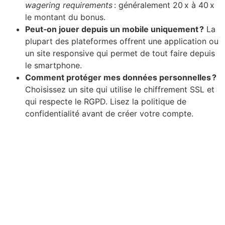
wagering requirements
: généralement 20 x à 40 x
le montant du bonus.
Peut‑on jouer depuis un mobile uniquement ?
La
plupart des plateformes offrent une application ou
un site responsive qui permet de tout faire depuis
le smartphone.
Comment protéger mes données personnelles ?
Choisissez un site qui utilise le chiffrement SSL et
qui respecte le RGPD. Lisez la politique de
confidentialité avant de créer votre compte.