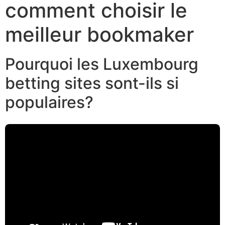
comment choisir le
meilleur bookmaker
Pourquoi les Luxembourg
betting sites sont-ils si
populaires?