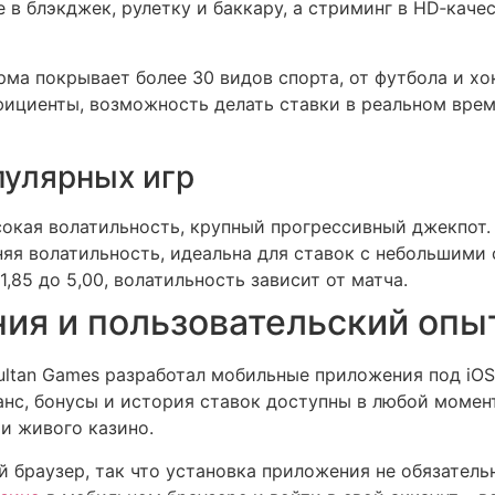
 в блэкджек, рулетку и баккару, а стриминг в HD‑кач
ма покрывает более 30 видов спорта, от футбола и х
циенты, возможность делать ставки в реальном време
пулярных игр
ысокая волатильность, крупный прогрессивный джекпот.
дняя волатильность, идеальна для ставок с небольшими
,85 до 5,00, волатильность зависит от матча.
ия и пользовательский опы
Sultan Games разработал мобильные приложения под iO
анс, бонусы и история ставок доступны в любой момен
ии живого казино.
 браузер, так что установка приложения не обязательн