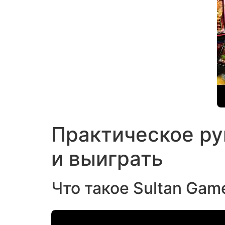
Практическое рук
и выиграть
Что такое Sultan Gam