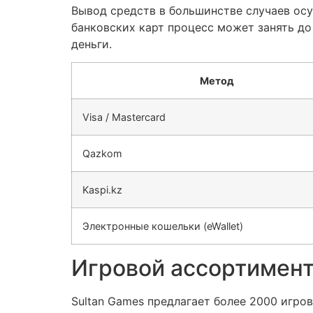
Вывод средств в большинстве случаев осу
банковских карт процесс может занять до 
деньги.
Метод
Visa / Mastercard
Qazkom
Kaspi.kz
Электронные кошельки (eWallet)
Игровой ассортимент:
Sultan Games предлагает более 2000 игр