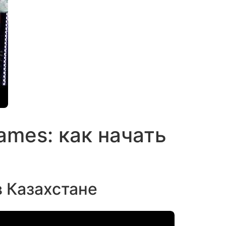
ames: как начать
в Казахстане