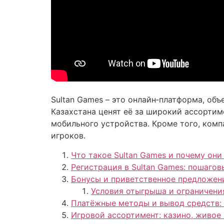
Sultan Games – это онлайн‑платформа, об
Казахстана ценят её за широкий ассортим
мобильного устройства. Кроме того, комп
игроков.
Что такое Sultan Games и почему они
Регистрация в Sultan Games: пошаго
Бонусы и приветственное предложени
Условия отыгрыша и ограничени
Платёжные методы и вывод средств: 
Игровой ассортимент: казино, живое 