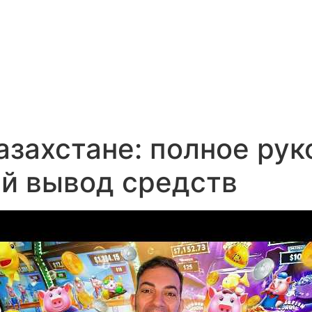
азахстане: полное рук
й вывод средств