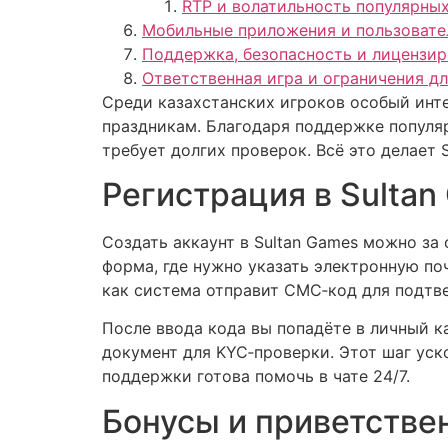
RTP и волатильность популярных
Мобильные приложения и пользовате
Поддержка, безопасность и лицензи
Ответственная игра и ограничения дл
Среди казахстанских игроков особый инт
праздникам. Благодаря поддержке популяр
требует долгих проверок. Всё это делает 
Регистрация в Sulta
Создать аккаунт в Sultan Games можно за
форма, где нужно указать электронную по
как система отправит СМС‑код для подтв
После ввода кода вы попадёте в личный ка
документ для KYC‑проверки. Этот шаг уск
поддержки готова помочь в чате 24/7.
Бонусы и приветстве