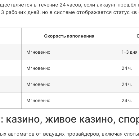
ществляется в течение 24 часов, если аккаунт прошё
3 рабочих дней, но в системе отображается статус «в 
Скорость пополнения
Мгновенно
1–3 дня
Мгновенно
24 ч.
Мгновенно
24 ч.
Мгновенно
24 ч.
 казино, живое казино, спо
овых автоматов от ведущих провайдеров, включая слот