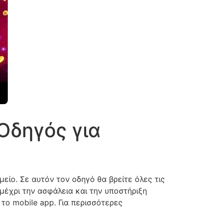
Οδηγός για
είο. Σε αυτόν τον οδηγό θα βρείτε όλες τις
μέχρι την ασφάλεια και την υποστήριξη
το mobile app. Για περισσότερες