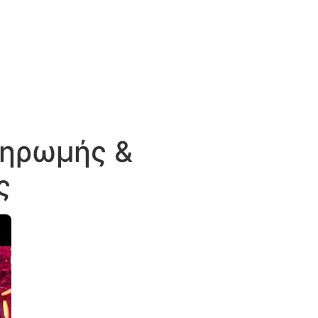
ληρωμής &
ς