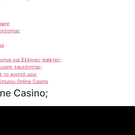
ηψης
υτότητας
μα
onus για Έλληνες παίκτες;
ευσης ταυτότητας;
ε το κινητό μου;
ύτερου Online Casino
ine Casino;