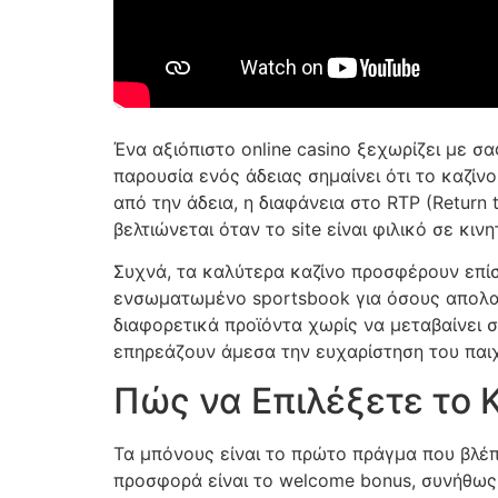
Ένα αξιόπιστο online casino ξεχωρίζει με σ
παρουσία ενός άδειας σημαίνει ότι το καζί
από την άδεια, η διαφάνεια στο RTP (Return 
βελτιώνεται όταν το site είναι φιλικό σε κι
Συχνά, τα καλύτερα καζίνο προσφέρουν επίση
ενσωματωμένο sportsbook για όσους απολαμβ
διαφορετικά προϊόντα χωρίς να μεταβαίνει 
επηρεάζουν άμεσα την ευχαρίστηση του παιχ
Πώς να Επιλέξετε το
Τα μπόνους είναι το πρώτο πράγμα που βλέπο
προσφορά είναι το welcome bonus, συνήθως 