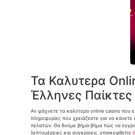
Τα Καλυτερα Onli
Έλληνες Παίκτες
Αν ψάχνετε τα καλύτερα online casino που ε
πληροφορίες που χρειάζεστε για να κάνετε 
πελατών. Θα δούμε βήμα‑βήμα πώς να εγγραφ
λεπτομέρειες και συγκρίσεις, επισκεφθείτε
h