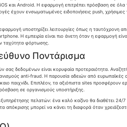
iOS και Android. Η εφαρμογή επιτρέπει πρόσβαση σε όλα τ
ρμογές έχουν ενσωματωμένες ειδοποιήσεις push, χρήσιμε
η εφαρμογή υποστηρίζει λειτουργίες όπως η ταυτόχρονη α
phone. Η εμπειρία είναι πιο άνετη όταν η εφαρμογή είναι
ην ταχύτητα φόρτωσης.
πεύθυνο Ποντάρισμα
ν σας δεδομένων είναι κορυφαία προτεραιότητα. Αναζητή
νισμούς anti‑fraud. Η παρουσία αδειών από ευρωπαϊκές αρ
δίκαιο παιχνίδι. Επιπλέον, τα αξιόπιστα sites προσφέρουν 
ρόσβαση σε οργανισμούς υποστήριξης.
εξυπηρέτησης πελατών: ένα καλό καζίνο θα διαθέτει 24/7 l
τα απόκρισης μπορεί να κάνει τη διαφορά όταν χρειάζεστ
AQ)