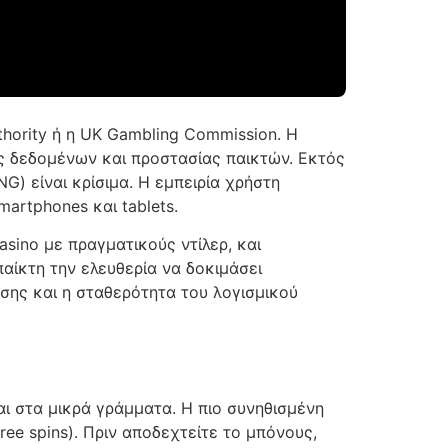
thority ή η UK Gambling Commission. Η
ας δεδομένων και προστασίας παικτών. Εκτός
NG) είναι κρίσιμα. Η εμπειρία χρήστη
martphones και tablets.
sino με πραγματικούς ντίλερ, και
αίκτη την ελευθερία να δοκιμάσει
σης και η σταθερότητα του λογισμικού
αι στα μικρά γράμματα. Η πιο συνηθισμένη
e spins). Πριν αποδεχτείτε το μπόνους,