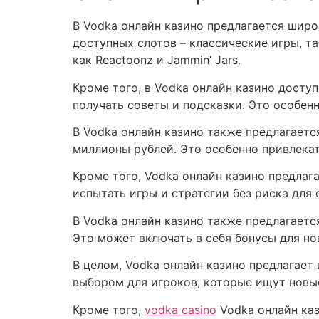
В Vodka онлайн казино предлагается широ
доступных слотов – классические игры, так
как Reactoonz и Jammin’ Jars.
Кроме того, в Vodka онлайн казино досту
получать советы и подсказки. Это особенн
В Vodka онлайн казино также предлагает
миллионы рублей. Это особенно привлека
Кроме того, Vodka онлайн казино предлага
испытать игры и стратегии без риска для 
В Vodka онлайн казино также предлагаетс
Это может включать в себя бонусы для но
В целом, Vodka онлайн казино предлагает
выбором для игроков, которые ищут новы
Кроме того,
vodka casino
Vodka онлайн каз