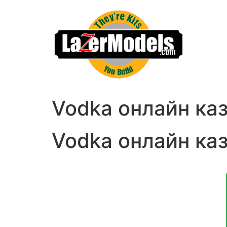
Skip
to
content
Vodka онлайн каз
Vodka онлайн каз