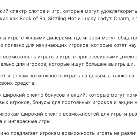
кий спектр слотов и игр, которые могут удовлетворить
ие как Book of Ra, Sizzling Hot и Lucky Lady’s Charm,
пны игры с живыми дилерами, где игроки могут общать
о полезно для начинающих игроков, которые хотят науч
ся возможность играть в игры с прогрессивными джекп
тельно для игроков, которые ищут большие выигрыши.
ет игрокам возможность играть на деньги, а также на 
своих средств.
я широкий спектр бонусов и акций, которые могут по
вых игроков, бонусы для постоянных игроков и акции 
 игрокам широкий спектр возможностей для игры и ра
е и интересные игры.
ино предлагает игрокам возможность играть на разли