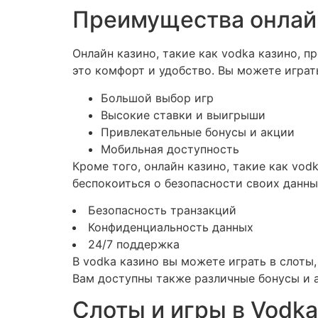
Преимущества онлай
Онлайн казино, такие как vodka казино,
это комфорт и удобство. Вы можете играть
Большой выбор игр
Высокие ставки и выигрыши
Привлекательные бонусы и акции
Мобильная доступность
Кроме того, онлайн казино, такие как vo
беспокоиться о безопасности своих данн
Безопасность транзакций
Конфиденциальность данных
24/7 поддержка
В vodka казино вы можете играть в слоты, та
Вам доступны также различные бонусы и а
Слоты и игры в Vodka